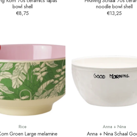
ing Kom 70s ceramics tapas
HKliving Schaal 70s cera
bowl shell
noodle bowl shell
€8,75
€13,25
Rice
Anna + Nina
Kom Groen Large melamine
Anna + Nina Schaal Go