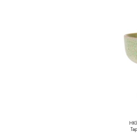
HKl
Ta