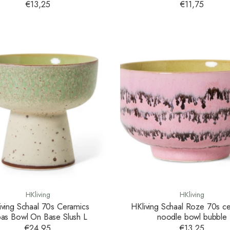
€13,25
€11,75
HKliving
HKliving
iving Schaal 70s Ceramics
HKliving Schaal Roze 70s c
pas Bowl On Base Slush L
noodle bowl bubble
€24,95
€13,25