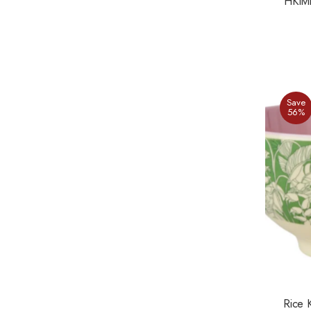
HKliv
Save
56%
Rice 