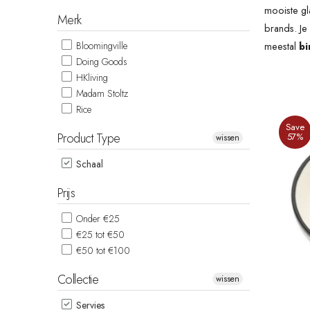
mooiste gl
Merk
brands. Je
Bloomingville
meestal
bi
Doing Goods
HKliving
Madam Stoltz
Rice
Save
Product Type
57%
wissen
Schaal
Prijs
Onder €25
€25 tot €50
€50 tot €100
Collectie
wissen
Servies