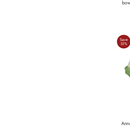
bowl
Save
33%
Anna