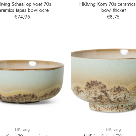
living Schaal op voet 70s
HKliving Kom 70s ceramics
eramics tapas bowl ocre
bowl thicket
€74,95
€8,75
HKliving
HKliving