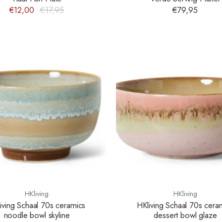
€12,00
€17,95
€79,95
HKliving
HKliving
iving Schaal 70s ceramics
HKliving Schaal 70s cera
noodle bowl skyline
dessert bowl glaze