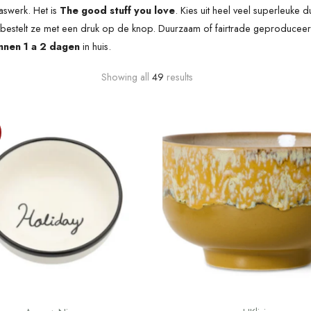
aswerk. Het is
The good stuff you love
. Kies uit heel veel
superleuke du
 bestelt ze met een druk op de knop
. Duurzaam of fairtrade geproduceerd
nnen 1 a 2 dagen
in huis.
Showing all
49
results