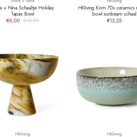
Anna + Nina
HKliving
a + Nina Schaaltje Holiday
HKliving Kom 70s ceramics
Tapas Bowl
bowl sunbeam schaal
€6,00
€13,95
€13,25
HKliving
HKliving