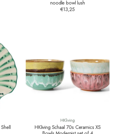
noodle bowl lush
€13,25
HKliving
 Shell
HKliving Schaal 70s Ceramics XS
Bowls Modernist set of 4