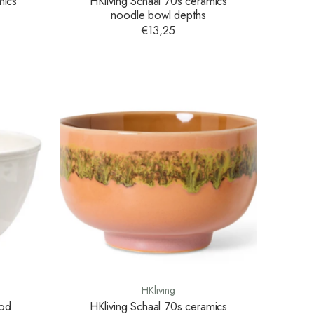
mics
HKliving Schaal 70s ceramics
noodle bowl depths
€13,25
HKliving
od
HKliving Schaal 70s ceramics