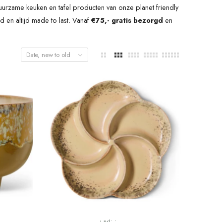
urzame keuken en tafel producten van onze planet friendly
 en altijd made to last.
Vanaf
€75,- gratis bezorgd
en
Date, new to old