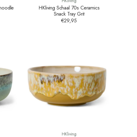
HKliving
 noodle
HKliving Schaal 70s Ceramics
Snack Tray Grit
€29,95
HKliving