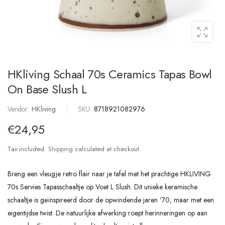
HKliving Schaal 70s Ceramics Tapas Bowl
On Base Slush L
Vendor:
HKliving
|
SKU:
8718921082976
€24,95
Tax included.
Shipping
calculated at checkout.
Breng een vleugje retro flair naar je tafel met het prachtige HKLIVING
70s Servies Tapasschaaltje op Voet L Slush. Dit unieke keramische
schaaltje is geïnspireerd door de opwindende jaren '70, maar met een
eigentijdse twist. De natuurlijke afwerking roept herinneringen op aan