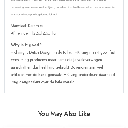
herinneringen op aan rauwe kustlijnen, waardoor dit schaaltje niet alleen een functioneel item
is, maar ook een prachtig decoratief stuk.
Materiaal: Keramiek
Afmetingen:
12,5x12,5x11cm
Why is it good?
HKliving is Dutch Design made to last. HKliving maakt geen fast
consuming producten maar items die je weloverwogen
aanschaft en dus heel lang gebruikt. Bovendien zijn veel
artikelen met de hand gemaakt. HKliving ondersteunt daarnaast
jong design talent over de hele wereld.
You May Also Like