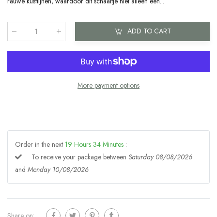
rauwe kustlijnen, waardoor dit schaaltje niet alleen een...
ADD TO CART
Qty
:
More payment options
Order in the next
19
Hours
34
Minutes
:
To receive your package between
Saturday 08/08/2026
and
Monday 10/08/2026
Share on: