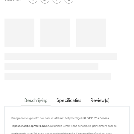
Beschrijving
Specificaties
Review(s)
Breng een vleugje retro flair naar je tafel met het prachtige
HKLIVING 70s Servies
Tapasschaaltje op Voet L Slush
. Dit unieke keramische schaaltje is geïnspireerd door de
opwindende jaren '70, maar met een eigentijdse twist. De natuurlijke afwerking roept