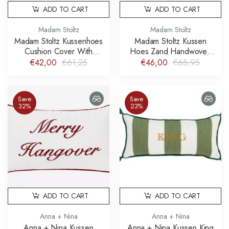
ADD TO CART
ADD TO CART
Madam Stoltz
Madam Stoltz
Madam Stoltz Kussenhoes
Madam Stoltz Kussen
Cushion Cover With
Hoes Zand Handwoven
Tufting
Cushion Cover With
€42,00
€61,25
€46,00
€65,95
Embroidery
Save
Save
32%
23%
ADD TO CART
ADD TO CART
Anna + Nina
Anna + Nina
Anna + Nina Kussen
Anna + Nina Kussen King