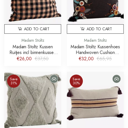
ADD TO CART
ADD TO CART
Madam Stoltz
Madam Stoltz
Madam Stoltz Kussen
Madam Stoltz Kussenhoes
Ruitjes incl binnenkussen
Handwoven Cushion
Checked Cushion Fringes
Cover With Embroidery
€26,00
€37,50
€32,00
€65,95
Save
Save
31%
30%