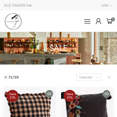
ALLE SALE
Klik hier...
Links
0
SALE
FILTER
Featured
Save
Save
31%
51%