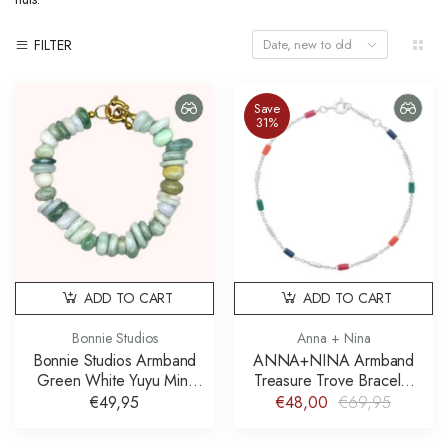
FILTER
Date, new to old
Save
31%
ADD TO CART
ADD TO CART
Bonnie Studios
Anna + Nina
Bonnie Studios Armband
ANNA+NINA Armband
Green White Yuyu Mint
Treasure Trove Bracelet
Bracelet
Silver Plated
€49,95
€48,00
€69,95