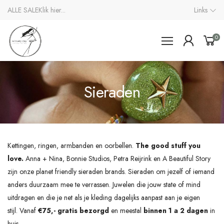
ALLE SALE
Klik hier...
Links
0
Sieraden
Kettingen, ringen, armbanden en oorbellen.
The good stuff you
love.
Anna + Nina, Bonnie Studios, Petra Reijrink en A Beautiful Story
zijn onze planet friendly sieraden brands. Sieraden om jezelf of iemand
anders duurzaam mee te verrassen. Juwelen die jouw state of mind
uitdragen en die je net als je kleding dagelijks aanpast aan je eigen
stijl.
Vanaf
€75,- gratis bezorgd
en meestal
binnen 1 a 2 dagen
in
huis.