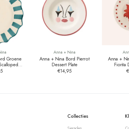
Nina
Anna + Nina
Ann
ord Groene
Anna + Nina Bord Pierrot
Anna + Ni
Scalloped
Dessert Plate
Fiorita 
late
95
€14,95
€
Collecties
K
Sieraden
Co