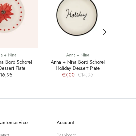
a + Nina
Anna + Nina
na Bord Schotel
Anna + Nina Bord Schotel
Anna +
Dessert Plate
Holiday Dessert Plate
Ros
16,95
€7,00
€14,95
€
lantenservice
Account
ntact
Dashboard