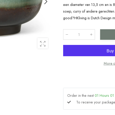
een diameter van 13,5 cm en is
soep, curry of andere gerechten
good?HKliving is Dutch Design mad
Qty
:
More p
Order in the next
01
Hours
01
To receive your packa