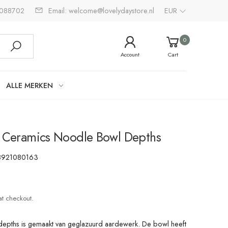
2088702
Email: welcome@lovelydaystore.nl
EUR
0
Account
Cart
ALLE MERKEN
s Ceramics Noodle Bowl Depths
8921080163
at checkout.
depths is gemaakt van geglazuurd aardewerk. De bowl heeft