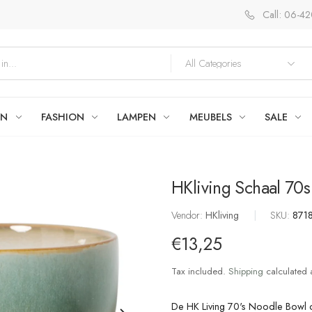
Call: 06-4
EN
FASHION
LAMPEN
MEUBELS
SALE
HKliving Schaal 70
Vendor:
HKliving
|
SKU:
871
€13,25
Tax included.
Shipping
calculated 
De HK Living 70's Noodle Bowl 