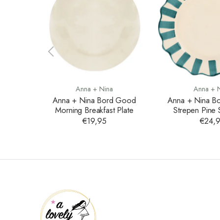
Anna + Nina
Anna + 
Anna + Nina Bord Good
Anna + Nina B
Morning Breakfast Plate
Strepen Pine 
Dinner P
€19,95
€24,