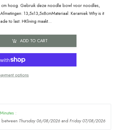
 8 cm hoog. Gebruik deze noodle bowl voor noodles,
.Afmetingen: 13,5x13,5x8cmMateriaal: Keramiek Why is it
e to last. HKliving maakt...
ADD TO CART
ayment options
Minutes
:
ge between
Thursday 06/08/2026
and
Friday 07/08/2026