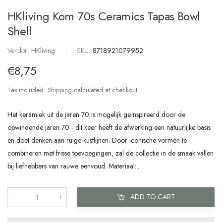
HKliving Kom 70s Ceramics Tapas Bowl
Shell
Vendor:
HKliving
|
SKU:
8718921079952
€8,75
Tax included.
Shipping
calculated at checkout.
Het keramiek uit de jaren 70 is mogelijk geïnspireerd door de
opwindende jaren 70 - dit keer heeft de afwerking een natuurlijke basis
en doet denken aan ruige kustlijnen. Door iconische vormen te
combineren met frisse toevoegingen, zal de collectie in de smaak vallen
bij liefhebbers van rauwe eenvoud. Materiaal:...
ADD TO CART
Qty
: