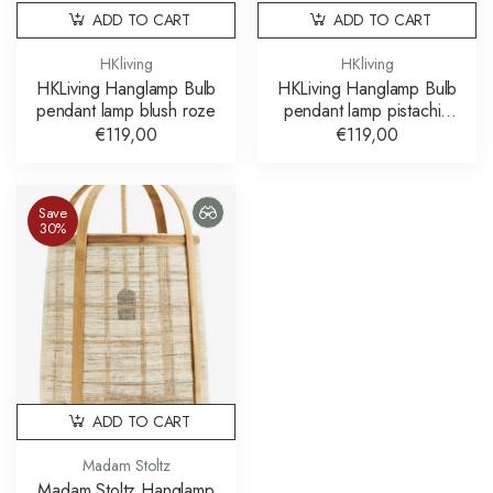
ADD TO CART
ADD TO CART
HKliving
HKliving
HKLiving Hanglamp Bulb
HKLiving Hanglamp Bulb
pendant lamp blush roze
pendant lamp pistachio
groen
€119,00
€119,00
Save
30%
ADD TO CART
Madam Stoltz
Madam Stoltz Hanglamp