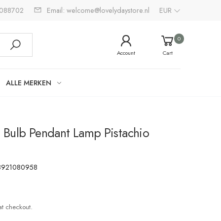
2088702
Email: welcome@lovelydaystore.nl
EUR
0
Account
Cart
ALLE MERKEN
Bulb Pendant Lamp Pistachio
8921080958
at checkout.