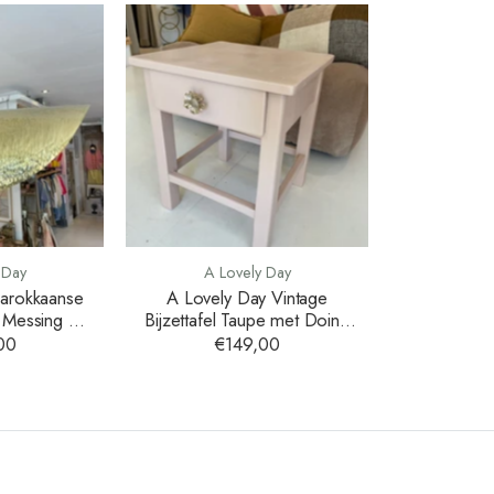
 Day
A Lovely Day
arokkaanse
A Lovely Day Vintage
 Messing 80
Bijzettafel Taupe met Doing
Goods Knop
00
€149,00