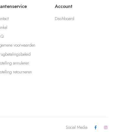
lantenservice
Account
ntact
Dashboard
nkel
AQ
gemene voorwaarden
rugbetalingsbeleid
stelling annuleren
stelling retourneren
Social Media