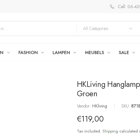
Call: 06-4
EN
FASHION
LAMPEN
MEUBELS
SALE
HKLiving Hanglamp 
Groen
Vendor:
HKliving
|
SKU:
871
€119,00
Tax included.
Shipping
calculated 