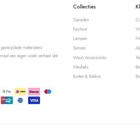
Collecties
K
Sieraden
Co
Fashion
Wi
Lampen
F
gerecyclede materialen)
Servies
Al
aal een eigen uniek verhaal dat
Woon Accessoires
Te
Meubels
Be
Buiten & Balkon
Be