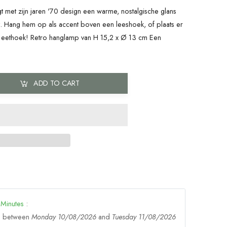
 met zijn jaren '70 design een warme, nostalgische glans
ht. Hang hem op als accent boven een leeshoek, of plaats er
 eethoek! Retro hanglamp van H 15,2 x Ø 13 cm Een
ADD TO CART
Minutes
:
ge between
Monday 10/08/2026
and
Tuesday 11/08/2026