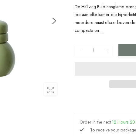
De HKliving Bulb hanglamp brengt
toe aan elke kamer die hij verlic
meerdere naast elkaar boven de
compacte en...
Qty
:
Order in the next
12
Hours
20
To receive your packa