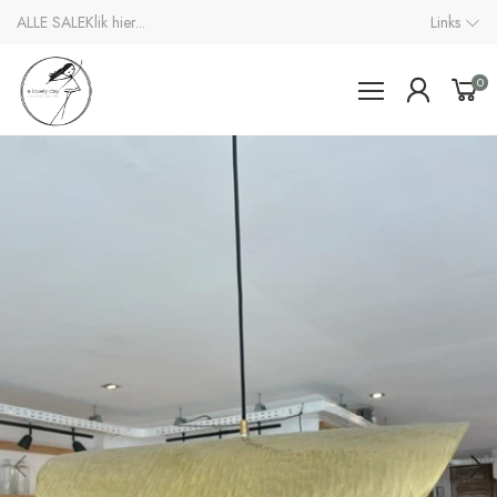
ALLE SALE
Klik hier...
Links
0