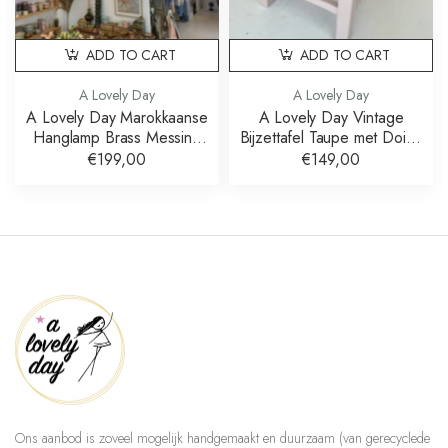
ADD TO CART
ADD TO CART
A Lovely Day
A Lovely Day
A Lovely Day Marokkaanse
A Lovely Day Vintage
Hanglamp Brass Messing
Bijzettafel Taupe met Doing
60 cm
Goods Knop
€199,00
€149,00
Ons aanbod is zoveel mogelijk handgemaakt en duurzaam (van gerecyclede