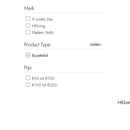
Merk
A Lovely Day
HKliving
Madam Stoltz
Product Type
wissen
Bijzettafel
Prijs
€50 tot €100
€100 tot €200
HKlivi