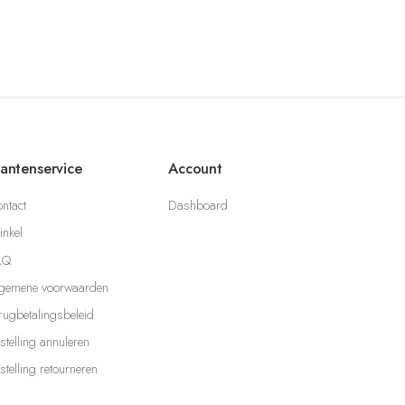
lantenservice
Account
ntact
Dashboard
nkel
AQ
gemene voorwaarden
rugbetalingsbeleid
stelling annuleren
stelling retourneren