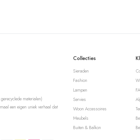
Collecties
K
Sieraden
Co
Fashion
Wi
Lampen
F
gerecyclede materialen)
Servies
Al
aal een eigen uniek verhaal dat
Woon Accessoires
Te
Meubels
Be
Buiten & Balkon
Be