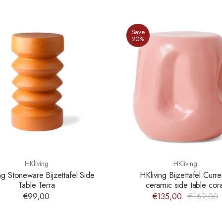
Save
20%
HKliving
HKliving
ng Stoneware Bijzettafel Side
HKliving Bijzettafel Curre
Table Terra
ceramic side table cora
€99,00
€135,00
€169,00