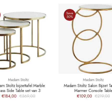
Save
50%
Madam Stoltz
Madam Stoltz
m Stoltz bijzettafel Marble
Madam Stoltz Salon Bijzet Ta
ass Side Table set van 3
Marmer Console Tabl
€184,00
€369,00
€109,00
€219,00