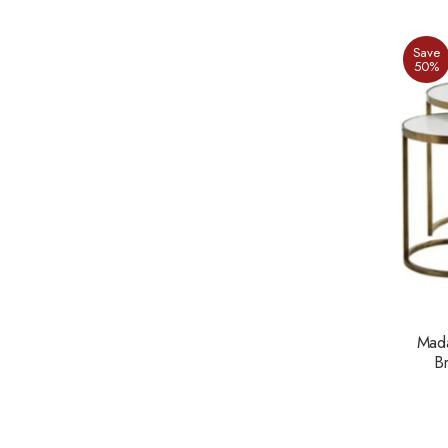
Save
50%
Mada
Br