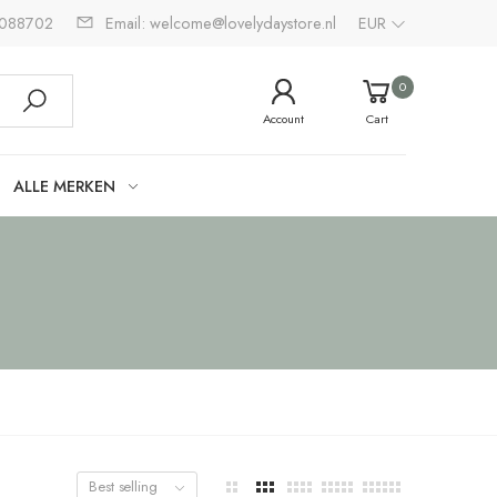
2088702
Email: welcome@lovelydaystore.nl
EUR
0
Account
Cart
ALLE MERKEN
Best selling