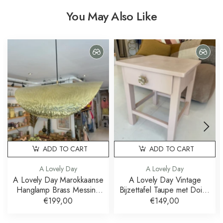
You May Also Like
ADD TO CART
ADD TO CART
A Lovely Day
A Lovely Day
A Lovely Day Marokkaanse
A Lovely Day Vintage
Hanglamp Brass Messing
Bijzettafel Taupe met Doing
60 cm
Goods Knop
€199,00
€149,00