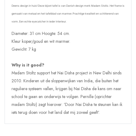
Deens design in huis!
Deze bijzet tafel is van Danish design merk Madam Stoltz.
Het frame is
gemaakt van metaal en het tafelblad van marmer.
Prachtige kwaliteit en schitterend van
vorm.
Een echte eyecatcher in ieder interieur.
Diameter: 31 cm Hoogte: 54 cm.
Kleur koper/goud en wit marmer.
Gewicht: 7 kg
Why is it good?
Madam Stoltz support het Nai Disha project in New Delhi sinds
2010. Kinderen uit de sloppenwijken van India, die buiten het
reguliere systeem vallen, krijgen bij Nai Disha de kans om naar
school te gaan en onderwijs te volgen. Pernille (oprichter
madam Stoltz) zegt hierover: 'Door Nai Disha te steunen kan ik
iets terug doen voor het land dat mij zoveel geeft'.