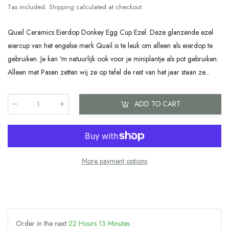
Tax included.
Shipping
calculated at checkout.
Quail Ceramics Eierdop Donkey Egg Cup Ezel. Deze glanzende ezel
eiercup van het engelse merk Quail is te leuk om alleen als eierdop te
gebruiken. Je kan 'm natuurlijk ook voor je miniplantje als pot gebruiken.
Alleen met Pasen zetten wij ze op tafel de rest van het jaar staan ze...
ADD TO CART
Qty
:
More payment options
Order in the next
22
Hours
13
Minutes
: