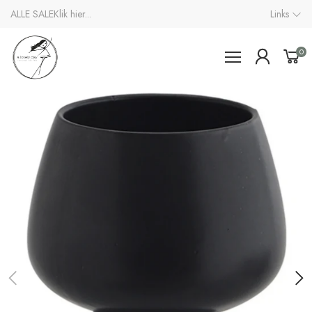
ALLE SALE
Klik hier...
Links
0