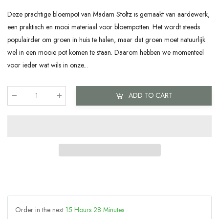
Deze prachtige bloempot van Madam Stoltz is gemaakt van aardewerk,
een praktisch en mooi materiaal voor bloempotten. Het wordt steeds
populairder om groen in huis te halen, maar dat groen moet natuurlijk
wel in een mooie pot komen te staan. Daarom hebben we momenteel
voor ieder wat wils in onze...
ADD TO CART
Qty
:
Order in the next
15
Hours
28
Minutes
: