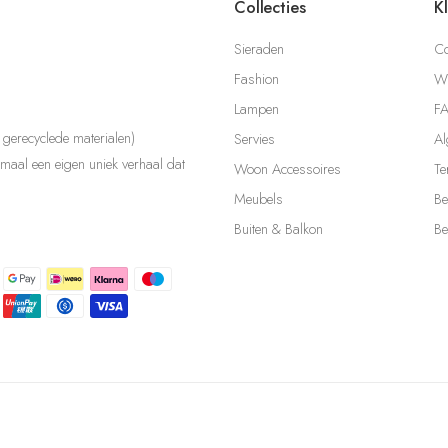
Collecties
K
Sieraden
Co
Fashion
Wi
Lampen
F
gerecyclede materialen)
Servies
Al
aal een eigen uniek verhaal dat
Woon Accessoires
Te
Meubels
Be
Buiten & Balkon
Be