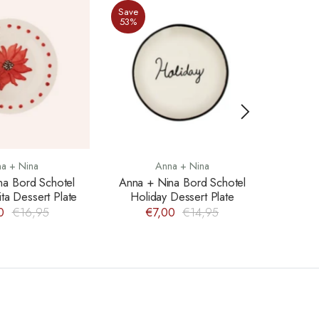
Save
Save
53%
33%
a + Nina
Anna + Nina
na Bord Schotel
Anna + Nina Bord Schotel
Anna +
ta Dessert Plate
Holiday Dessert Plate
Ros
0
€16,95
€7,00
€14,95
€