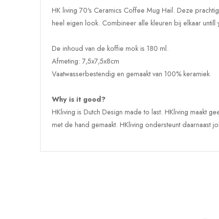
HK living 70's
Ceramics Coffee Mug Hail. Deze prachtige
heel eigen look. Combineer alle kleuren bij elkaar untill y
De inhoud van de koffie mok is 180 ml.
Afmeting:
7,5x7,5x8cm
Vaatwasserbestendig en gemaakt van 100% keramiek
Why is it good?
HKliving is Dutch Design made to last. HKliving maakt g
met de hand gemaakt. HKliving ondersteunt daarnaast jo