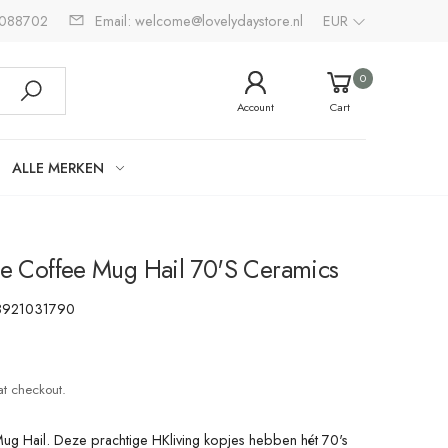
2088702
Email: welcome@lovelydaystore.nl
EUR
0
Account
Cart
ALLE MERKEN
je Coffee Mug Hail 70's Ceramics
8921031790
at checkout.
Mug Hail. Deze prachtige HKliving kopjes hebben hét 70's