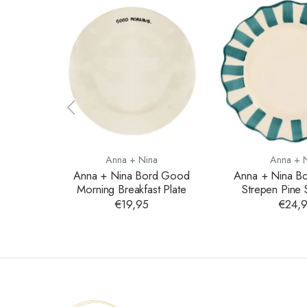
Anna + Nina
Anna + 
Anna + Nina Bord Good
Anna + Nina B
Morning Breakfast Plate
Strepen Pine 
Dinner P
€19,95
€24,