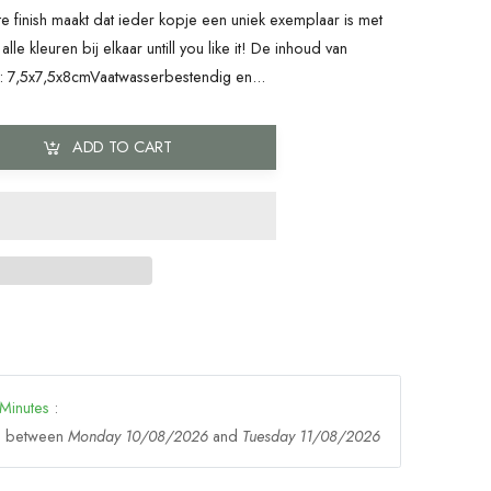
 finish maakt dat ieder kopje een uniek exemplaar is met
e kleuren bij elkaar untill you like it! De inhoud van
g: 7,5x7,5x8cmVaatwasserbestendig en...
ADD TO CART
Minutes
:
ge between
Monday 10/08/2026
and
Tuesday 11/08/2026