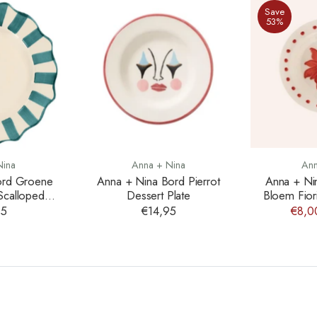
Save
53%
Nina
Anna + Nina
Ann
ord Groene
Anna + Nina Bord Pierrot
Anna + Ni
Scalloped
Dessert Plate
Bloem Fiori
late
95
€14,95
€8,0