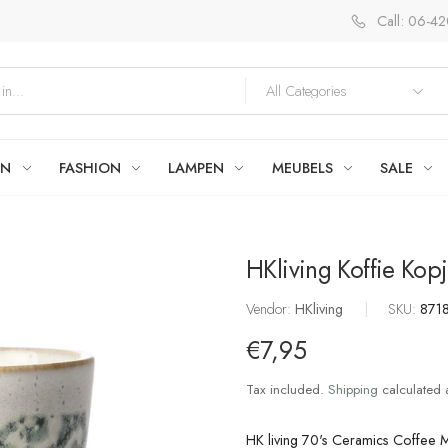
Call: 06-4
EN
FASHION
LAMPEN
MEUBELS
SALE
HKliving Koffie Kop
Vendor:
HKliving
|
SKU:
871
€7,95
Tax included.
Shipping
calculated 
HK living 70's Ceramics Coffee 