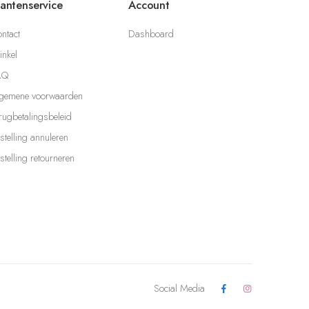
lantenservice
Account
ntact
Dashboard
nkel
AQ
gemene voorwaarden
rugbetalingsbeleid
stelling annuleren
stelling retourneren
Social Media