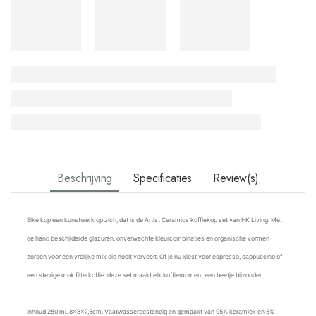
Beschrijving
Specificaties
Review(s)
Elke kop een kunstwerk op zich, dat is de Artist Ceramics koffiekop set van HK Living. Met
de hand beschilderde glazuren, onverwachte kleurcombinaties en organische vormen
zorgen voor een vrolijke mix die nooit verveelt. Of je nu kiest voor espresso, cappuccino of
een stevige mok filterkoffie: deze set maakt elk koffiemoment een beetje bijzonder.
I
nhoud 250 ml.
8x8x7,5cm
. Vaatwasserbestendig en gemaakt van
95% keramiek en 5%