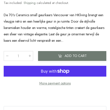
Tax included.
Shipping
calculated at checkout.
De 70's Ceramics small geurkaars Vancouver van HKliving brengt een
vleugje retro en een heerlijke geur in je ruimte. Door de stijlvolle
keramieken houder en warme, nostalgische tinten creëert de geurkaars
een sfeer van vintage elegantie. Laat de geur je omarmen terwijl de
kaars een sfeervol licht verspreidt en een...
ADD TO CART
Qty
:
More payment options