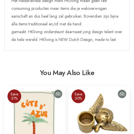
Het Nederlandse design merk HKliving maakt geen fast
consuming producten maar items die je weloverwogen
aanschaft en dus heel lang zal gebruiken.
Bovendien zijn bijna
alle items traditioneel en/of met de hand
gemaakt.
HKliving ondersteunt daarnaast jong design talent over
de hele wereld.
HKliving is NEW Dutch Design, made to last.
You May Also Like
Save
Save
31%
30%