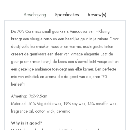
Beschrijving
Specificaties
Review(s)
De 70's Ceramics small geurkaars Vancouver van HKliving
brengt een vleugje retro en een heerlijke geur in je ruimte. Door
de stijlvolle keramieken houder en warme, nostalgische tinten
creëert de geurkaars een sfeer van vintage elegantie. Laat de
geur je omarmen terwijl de kaars een sfeervol licht verspreidt en
een gezellige ambiance toevoegt aan elke kamer. Een perfecte
mix van esthetiek en aroma die de geest van de jaren '70
herleeft!
Afmeting:
7x7x9,5cm
Materiaal:
61% Vegetable wax, 19% soy wax, 15% paraffin wax,
fragrance oil, cotton wick, ceramic
Why is it good?