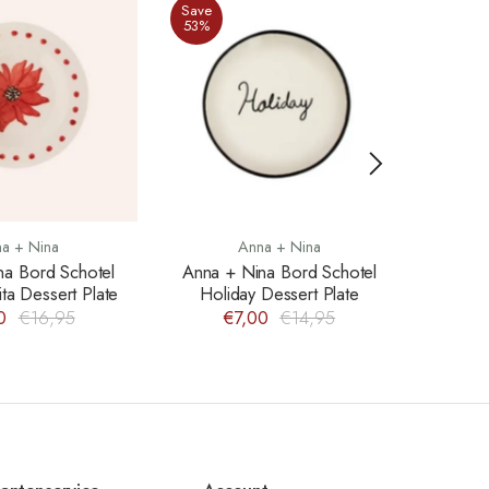
Save
53%
a + Nina
Anna + Nina
na Bord Schotel
Anna + Nina Bord Schotel
Anna 
ta Dessert Plate
Holiday Dessert Plate
P
0
€16,95
€7,00
€14,95