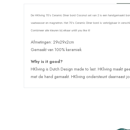
De HKliving 70's Ceramic Diner bord Coconut set van 2 is een handgemaakt bord
vaatwasser en magnetron. Het 70's Ceramic Diner bord is verkrijgbaar in versch
Combineer alle kleuren bij elkaar untill you like it!
Afmetingen:
29x29x2cm
Gemaakt van
100% keramiek
Why is it good?
HKliving is Dutch Design made to last. HKliving maakt g
met de hand gemaakt. HKliving ondersteunt daarnaast jo