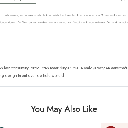
 van keramiek, en daarom is ook elk bord uniek. Het bord heeft een diameter van 29 centimeter en een 
illende kleuren. De Diner borden worden geleverd als set van 2 stuks in 1 geschenkdoos. De handgemaakt
een fast consuming producten maar dingen die je weloverwogen aanschaft en
ng design talent over de hele wereld.
You May Also Like