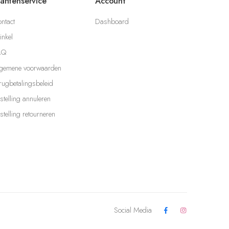
lantenservice
Account
ntact
Dashboard
nkel
AQ
gemene voorwaarden
rugbetalingsbeleid
stelling annuleren
stelling retourneren
Social Media