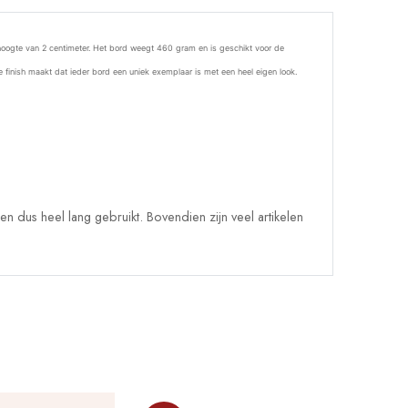
hoogte van 2 centimeter. Het bord weegt 460 gram en is geschikt voor de
e finish maakt dat ieder bord een uniek exemplaar
is met een heel eigen look.
 dus heel lang gebruikt. Bovendien zijn veel artikelen