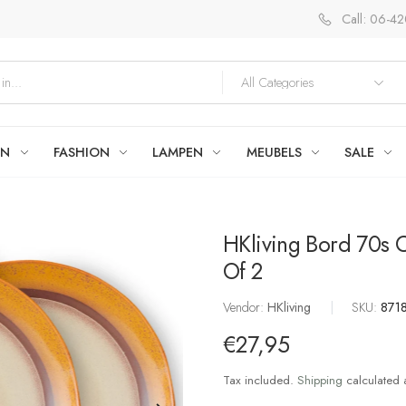
Call: 06-4
EN
FASHION
LAMPEN
MEUBELS
SALE
HKliving Bord 70s 
Of 2
Vendor:
HKliving
|
SKU:
871
€27,95
Tax included.
Shipping
calculated 