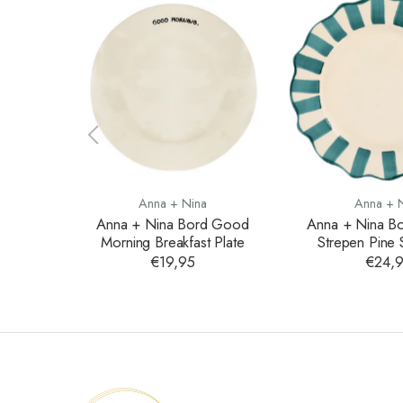
Anna + Nina
Anna + 
Anna + Nina Bord Good
Anna + Nina B
Morning Breakfast Plate
Strepen Pine 
Dinner P
€19,95
€24,