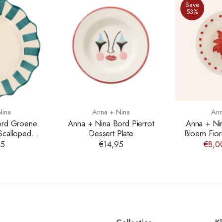
Save
53%
Nina
Anna + Nina
Ann
ord Groene
Anna + Nina Bord Pierrot
Anna + Ni
Scalloped
Dessert Plate
Bloem Fiori
late
95
€14,95
€8,0