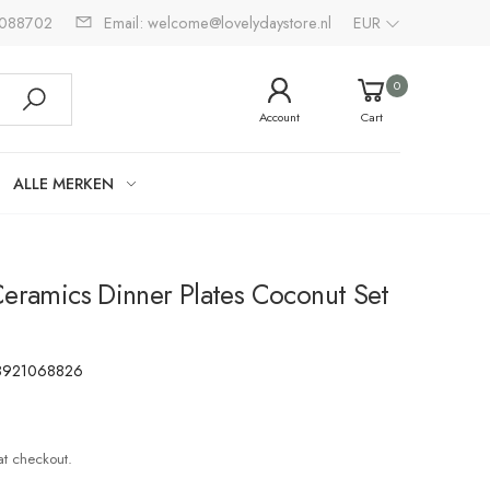
2088702
Email: welcome@lovelydaystore.nl
EUR
0
Account
Cart
ALLE MERKEN
Ceramics Dinner Plates Coconut Set
8921068826
at checkout.