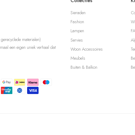
Collecties
K
Sieraden
Co
Fashion
Wi
Lampen
F
gerecyclede materialen)
Servies
Al
aal een eigen uniek verhaal dat
Woon Accessoires
Te
Meubels
Be
Buiten & Balkon
Be