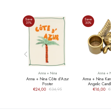
Save
Save
31%
30%
Anna + Nina
Anna + 
Anna + Nina Côte d'Azur
Anna + Nina Kan
Poster
Angelic Cand
€24,00
€34,95
€16,00
€