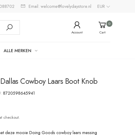
2088702
Email: welcome@lovelydaystore.nl
EUR
0
Account
Cart
ALLE MERKEN
Dallas Cowboy Laars Boot Knob
U:
8720598645941
at checkout.
 met deze mooie Doing Goods cowboy laars messing