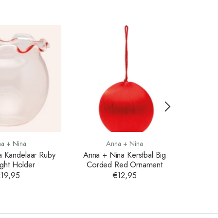
a + Nina
Anna + Nina
a Kandelaar Ruby
Anna + Nina Kerstbal Big
Ann
ight Holder
Corded Red Ornament
Gold
19,95
€12,95