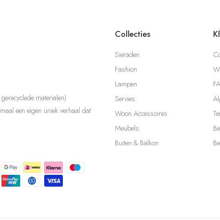
Collecties
K
Sieraden
Co
Fashion
Wi
Lampen
F
gerecyclede materialen)
Servies
Al
aal een eigen uniek verhaal dat
Woon Accessoires
Te
Meubels
Be
Buiten & Balkon
Be