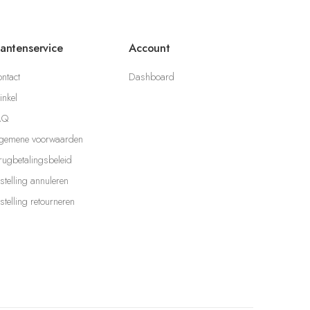
lantenservice
Account
ntact
Dashboard
nkel
AQ
gemene voorwaarden
rugbetalingsbeleid
stelling annuleren
stelling retourneren