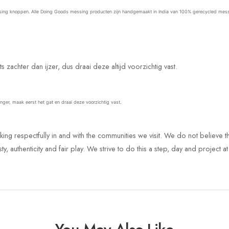
g knoppen. Alle Doing Goods messing producten zijn handgemaakt in India van 100% gerecycled messing. 
 zachter dan ijzer, dus draai deze altijd voorzichtig vast.
er, maak eerst het gat en draai deze voorzichtig vast.
 respectfully in and with the communities we visit. We do not believe t
 authenticity and fair play. We strive to do this a step, day and project at