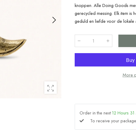
knoppen. Alle Doing Goods mess
gerecycled messing. Elk item is h
geduld en liefde voor de lokale a
Qty
:
More p
Order in the next
12
Hours
31
To receive your packa