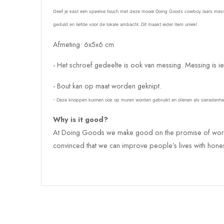
Geef je kast een speelse touch met deze mooie Doing Goods cowboy laars messin
geduld en liefde voor de lokale ambacht. Dit maakt ieder item uniek!
Afmeting: 6x5x6 cm
-
Het schroef gedeelte is ook van messing. Messing is iets
- Bout kan op maat worden geknipt.
- Deze knoppen kunnen ook op muren worden gebruikt en dienen als sieradenhang
Why is it good?
At Doing Goods we make good on the promise of working
convinced that we can improve people’s lives with honesty,