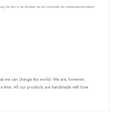
Elk item is het resultaat van de combinatie van traditionele technieken,
hat we can change the world. We are, however,
 a time.
All our products are handmade with love.