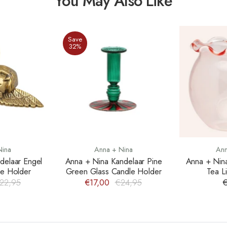
You May Also Like
Save
32%
Nina
Anna + Nina
Ann
delaar Engel
Anna + Nina Kandelaar Pine
Anna + Nin
le Holder
Green Glass Candle Holder
Tea L
22,95
€17,00
€24,95
€