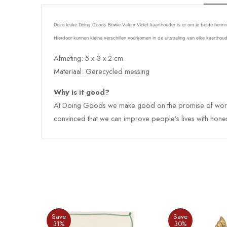
Deze leuke Doing Goods Bowie Valery Violet kaarthouder is er om je beste herinn
Hierdoor kunnen kleine verschillen voorkomen in de uitstraling van elke
kaarthoud
Afmeting: 5 x 3 x 2 cm
Materiaal: Gerecycled messing
Why is it good?
At Doing Goods we make good on the promise of working
convinced that we can improve people’s lives with honesty,
Save
Save
31%
30%