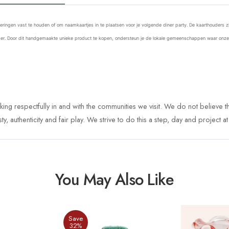
eringen vast te houden of om naamkaartjes in te plaatsen voor je volgende diner party. De
kaarthouders
z
er
. Door dit handgemaakte unieke product te kopen, ondersteun
je
de lokale gemeenschappen waar onze
 respectfully in and with the communities we visit. We do not believe t
 authenticity and fair play. We strive to do this a step, day and project at 
You May Also Like
Save
32%