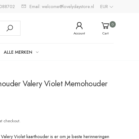
2088702
Email: welcome@lovelydaystore.nl
EUR
0
Account
Cart
ALLE MERKEN
houder Valery Violet Memohouder
at checkout.
lery Violet kaarthouder is er om je beste herinneringen