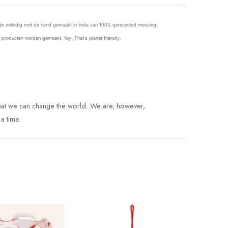
ijn volledig met de hand gemaakt in India van 100%
ge
recycled messing.
 producten worden gemaakt.
Yay ,That's planet friendly.
hat we can change the world. We are, however,
a time.