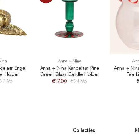
Nina
Anna + Nina
Ann
delaar Engel
Anna + Nina Kandelaar Pine
Anna + Nin
le Holder
Green Glass Candle Holder
Tea L
22,95
€17,00
€24,95
€
Collecties
K