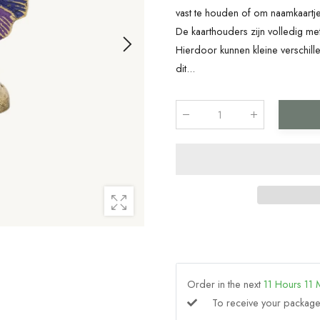
vast te houden of om naamkaartjes
De kaarthouders zijn volledig m
Hierdoor kunnen kleine verschill
dit...
Qty
:
Order in the next
11
Hours
11
To receive your packa