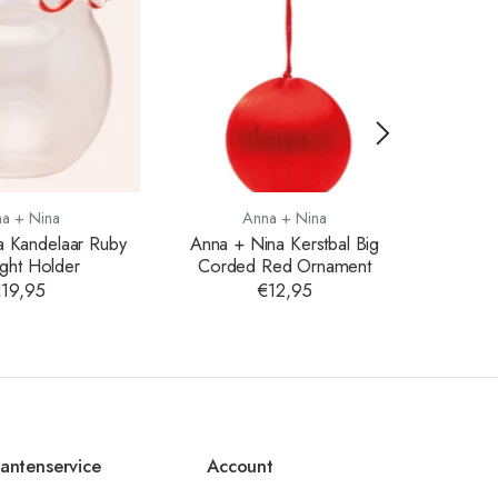
a + Nina
Anna + Nina
a Kandelaar Ruby
Anna + Nina Kerstbal Big
Ann
ight Holder
Corded Red Ornament
Gold
19,95
€12,95
lantenservice
Account