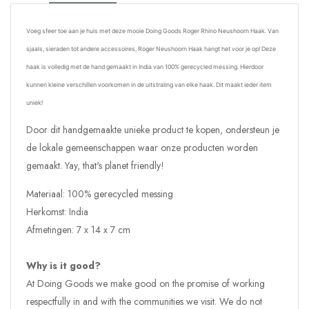
Voeg sfeer toe aan je huis met deze mooie Doing Goods Roger Rhino Neushoorn Haak. Van
sjaals, sieraden tot andere accessoires, Roger Neushoorn Haak hangt het voor je op! Deze
haak is volledig met de hand gemaakt in India van 100% gerecycled messing. Hierdoor
kunnen kleine verschillen voorkomen in de uitstraling van elke haak. Dit maakt ieder item
uniek!
Door dit handgemaakte unieke product te kopen, ondersteun je
de lokale gemeenschappen waar onze producten worden
gemaakt. Yay,
that's planet friendly
!
Materiaal: 100% gerecycled messing
Herkomst: India
Afmetingen:
7 x 14 x 7 cm
Why is it good?
At Doing Goods we make good on the promise of working
respectfully in and with the communities we visit. We do not