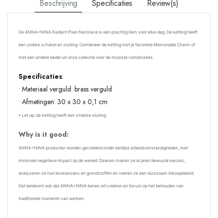
Beschrijving
Specificaties
Review(s)
De ANNA+NINA
Radiant Plain Necklace is een prachtig item voor elke dag. De ketting heeft
een unieke schakel en sluiting. Combineer de ketting met je favoriete Memorable Charm of
met een andere bedel uit onze collectie voor de mooiste combinaties.
Specificaties
:
• Materiaal verguld: brass verguld
• Afmetingen: 30 x 30 x 0,1 cm
• Let op: de ketting heeft een strakke sluiting
Why is it good:
ANNA+NINA producten worden gecreëerd onder eerlijke arbeidsomstandigheden, met
minimale negatieve impact op de wereld. Daarom maken ze al jaren bewuste keuzes,
analyseren ze hun leveranciers en grondstoffen en voeren ze een duurzaam inkoopbeleid.
Dat betekent ook dat ANNA+NINA banen wil creëren en focust op het behouden van
traditionele manieren van werken.