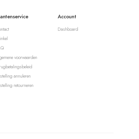
lantenservice
Account
ntact
Dashboard
nkel
AQ
gemene voorwaarden
rugbetalingsbeleid
stelling annuleren
stelling retourneren