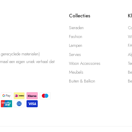
Collecties
K
Sieraden
Co
Fashion
Wi
Lampen
F
gerecyclede materialen)
Servies
Al
aal een eigen uniek verhaal dat
Woon Accessoires
Te
Meubels
Be
Buiten & Balkon
Be