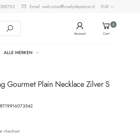
2088702
Email: welcome@lovelydaystore.nl
EUR
0
Account
Cart
ALLE MERKEN
 Gourmet Plain Necklace Zilver S
:
8719916073542
at checkout.