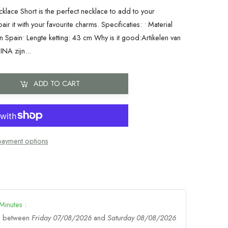
ce Short is the perfect necklace to add to your
air it with your favourite charms. Specificaties: • Material
in Spain• Lengte ketting: 43 cm Why is it good:Artikelen van
A zijn...
ADD TO CART
ayment options
Minutes
:
ge between
Friday 07/08/2026
and
Saturday 08/08/2026