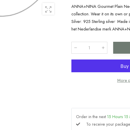
ANNA+NINA Gourmet Plain Neckla
collection. Wear it on its own or p
Silver: 925 Sterling silver• Made 
het Nederlandse merk ANNA+NIN
Qty
:
More p
Order in the next
15
Hours
15
To receive your packa