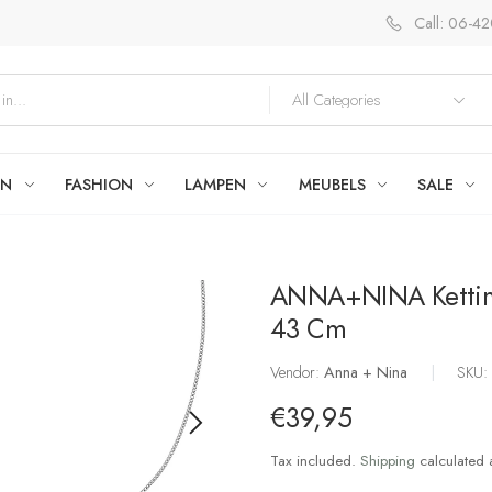
Call: 06-4
EN
FASHION
LAMPEN
MEUBELS
SALE
ANNA+NINA Ketting
43 Cm
Vendor:
Anna + Nina
|
SKU
€39,95
Tax included.
Shipping
calculated 