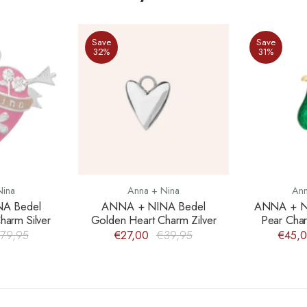
Save
Save
32%
31%
Nina
Anna + Nina
Ann
A Bedel
ANNA + NINA Bedel
ANNA + NI
harm Silver
Golden Heart Charm Zilver
Pear Cha
79,95
€27,00
€39,95
€45,