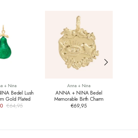
a + Nina
Anna + Nina
NA Bedel Lush
ANNA + NINA Bedel
ANN
rm Gold Plated
Memorable Birth Charm
Mem
00
€64,95
€69,95