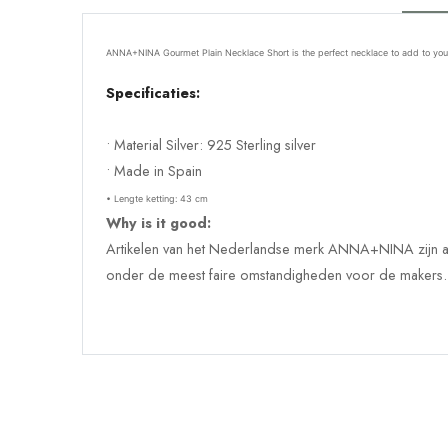
ANNA+NINA
Gourmet Plain Necklace Short is the perfect necklace to add to your c
Specificaties:
• Material Silver: 925 Sterling silver
• Made in Spain
• Lengte ketting: 43 cm
Why is it good:
Artikelen van het Nederlandse merk ANNA+NINA zijn alti
onder de meest faire omstandigheden voor de makers. A