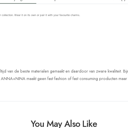
ollection. Wear it on its own or pair it with your favourite charms.
jd van de beste materialen gemaakt en daardoor van zware kwaliteit. Bi
NNA+NINA maakt geen fast fashion of fast consuming producten maar is m
You May Also Like