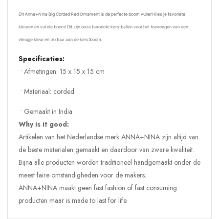
Dit Anna+Nina
Big Corded Red Ornament is de perfecte boom vuller! Kies je favoriete
kleuren en vul die boom! Dit zijn onze favoriete kerstballen voor het toevoegen van een
vleugje kleur en textuur aan de kerstboom.
Specificaties:
• Afmetingen: 15 x 15 x 15 cm
• Materiaal: corded
• Gemaakt in India
Why is it good:
Artikelen van het Nederlandse merk ANNA+NINA zijn altijd van
de beste materialen gemaakt en daardoor van zware kwaliteit.
Bijna alle producten worden traditioneel handgemaakt onder de
meest faire omstandigheden voor de makers.
ANNA+NINA maakt geen fast fashion of fast consuming
producten maar is made to last for life.