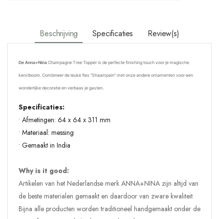
Beschrijving
Specificaties
Review(s)
De Anna+Nina
Champagne Tree Topper is de perfecte finishing touch voor je magische
kerstboom. Combineer de leuke fles “Shaampain” met onze andere ornamenten voor een
wonderlijke decoratie en verbaas je gasten.
Specificaties:
• Afmetingen: 64 x 64 x 311 mm
• Materiaal: messing
• Gemaakt in India
Why is it good:
Artikelen van het Nederlandse merk ANNA+NINA zijn altijd van
de beste materialen gemaakt en daardoor van zware kwaliteit.
Bijna alle producten worden traditioneel handgemaakt onder de