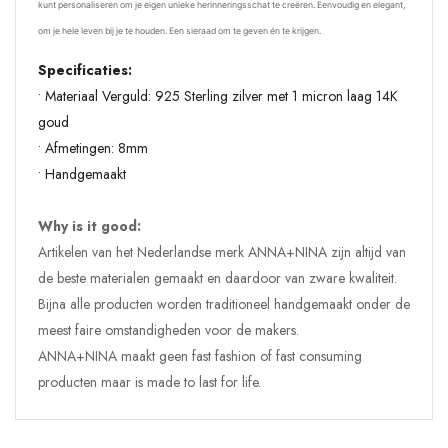
kunt personaliseren om je eigen unieke herinneringsschat te creëren. Eenvoudig en elegant,
om je hele leven bij je te houden. Een sieraad om te geven én te krijgen.
Specificaties:
• Materiaal Verguld: 925 Sterling zilver met 1 micron laag 14K
goud
• Afmetingen: 8mm
• Handgemaakt
Why is it good:
Artikelen van het Nederlandse merk ANNA+NINA zijn altijd van
de beste materialen gemaakt en daardoor van zware kwaliteit.
Bijna alle producten worden traditioneel handgemaakt onder de
meest faire omstandigheden voor de makers.
ANNA+NINA maakt geen fast fashion of fast consuming
producten maar is made to last for life.