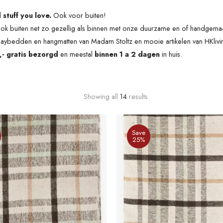
stuff you love.
Ook voor buiten!
ok buiten net zo gezellig als binnen met onze d
uurzame en of handgemaak
daybedden en hangmatten van Madam Stoltz en mooie artikelen van HKlivi
- gratis bezorgd
en meestal
binnen 1 a 2 dagen
in huis.
Showing all
14
results
Save
25%