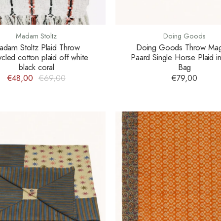
Madam Stoltz
Doing Goods
adam Stoltz Plaid Throw
Doing Goods Throw Mag
cled cotton plaid off white
Paard Single Horse Plaid i
black coral
Bag
€48,00
€69,00
€79,00