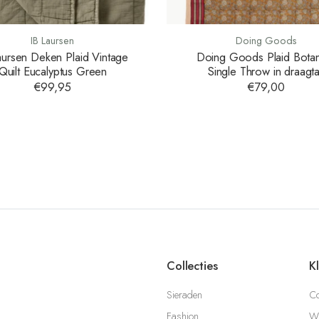
IB Laursen
Doing Goods
aursen Deken Plaid Vintage
Doing Goods Plaid Botan
Quilt Eucalyptus Green
Single Throw in draagt
€99,95
€79,00
Collecties
K
Sieraden
Co
Fashion
Wi