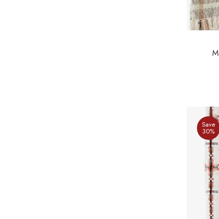
M
Save
30%