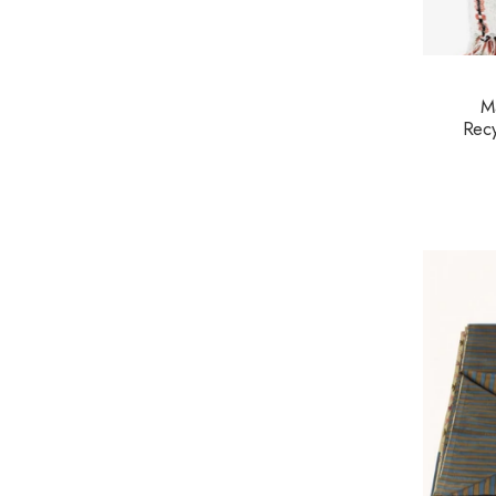
M
Recy