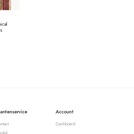
ical
as
lantenservice
Account
ntact
Dashboard
nkel