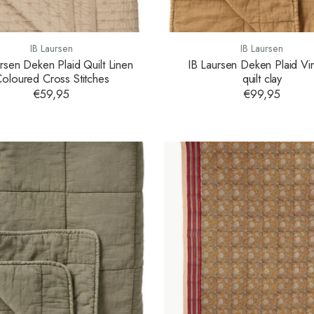
IB Laursen
IB Laursen
rsen Deken Plaid Quilt Linen
IB Laursen Deken Plaid Vi
oloured Cross Stitches
quilt clay
€59,95
€99,95