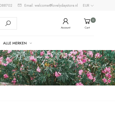
2088702
Email: welcome@lovelydaystore.nl
EUR
0
Account
Cart
ALLE MERKEN