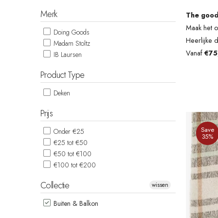
Merk
The good 
Maak het o
Doing Goods
Heerlijke 
Madam Stoltz
Vanaf
€75,
IB Laursen
Product Type
Deken
Prijs
Save
Onder €25
35%
€25 tot €50
€50 tot €100
€100 tot €200
Collectie
wissen
Buiten & Balkon