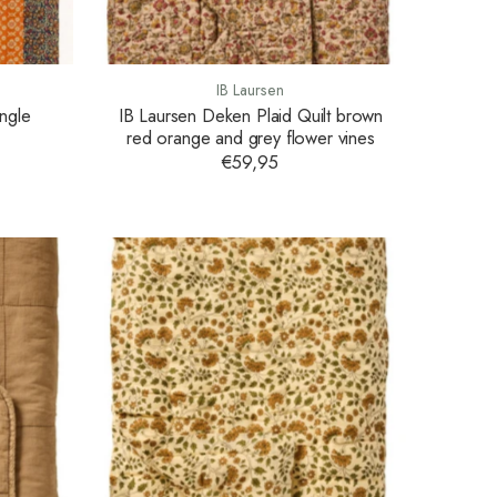
IB Laursen
ngle
IB Laursen Deken Plaid Quilt brown
red orange and grey flower vines
€59,95