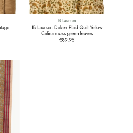
IB Laursen
ntage
IB Laursen Deken Plaid Quilt Yellow
Celina moss green leaves
€89,95