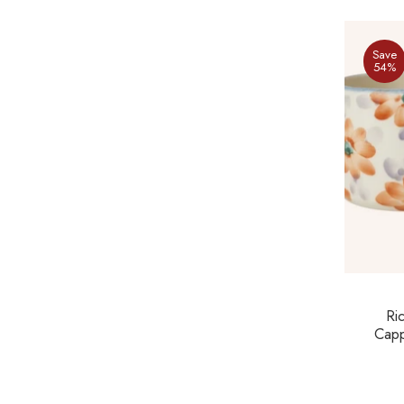
Save
54%
Ri
Capp