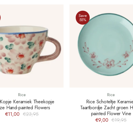
Save
55%
Rice
Rice
 Kopje Keramiek Theekopje
Rice Schoteltje Kerami
ze Hand-painted Flowers
Taartbordje Zacht groen 
painted Flower Vine
€11,00
€23,95
€9,00
€19,95