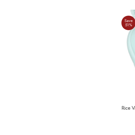
Save
51%
Rice V