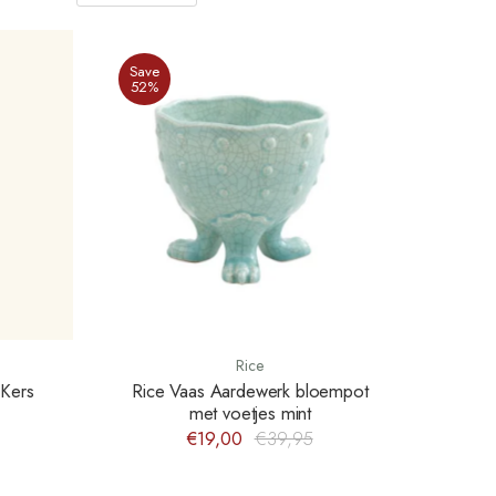
Save
52%
Rice
 Kers
Rice Vaas Aardewerk bloempot
met voetjes mint
€19,00
€39,95