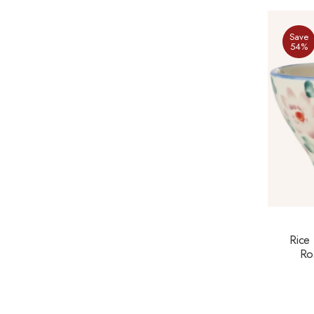
Save
54%
Rice
Ro