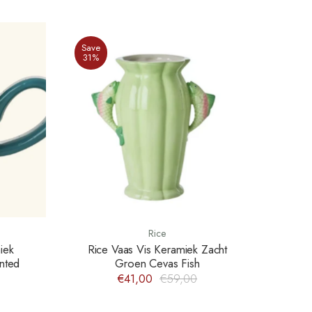
Save
31%
Rice
iek
Rice Vaas Vis Keramiek Zacht
nted
Groen Cevas Fish
€41,00
€59,00