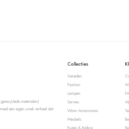
Collecties
K
Sieraden
Co
Fashion
Wi
Lampen
F
gerecyclede materialen)
Servies
Al
aal een eigen uniek verhaal dat
Woon Accessoires
Te
Meubels
Be
Buiten & Balkon
Be