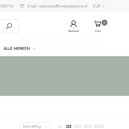
2088702
Email: welcome@lovelydaystore.nl
EUR
0
Account
Cart
ALLE MERKEN
Best selling