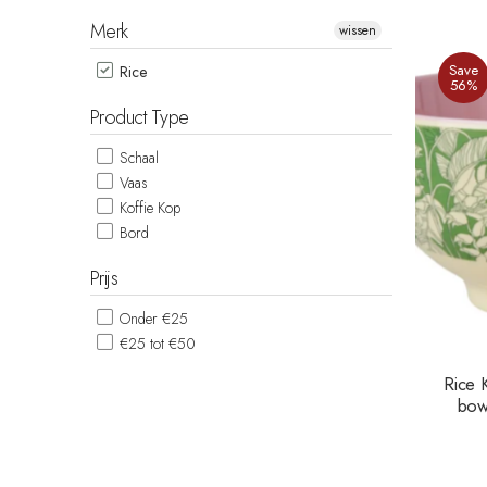
Merk
wissen
Save
Rice
56%
Product Type
Schaal
Vaas
Koffie Kop
Bord
Prijs
Onder €25
€25 tot €50
Rice 
bowl