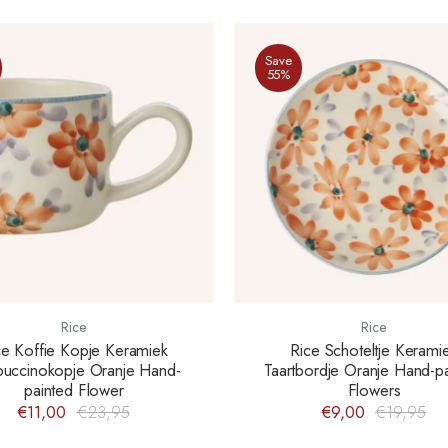
Save
55%
Rice
Rice
ce Koffie Kopje Keramiek
Rice Schoteltje Kerami
uccinokopje Oranje Hand-
Taartbordje Oranje Hand-p
painted Flower
Flowers
€11,00
€23,95
€9,00
€19,95