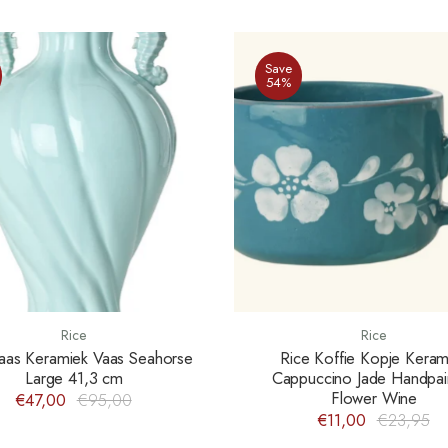
Save
54%
Rice
Rice
aas Keramiek Vaas Seahorse
Rice Koffie Kopje Keram
Large 41,3 cm
Cappuccino Jade Handpai
Flower Wine
€47,00
€95,00
€11,00
€23,95