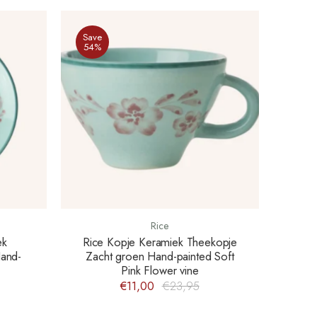
Save
54%
Rice
ek
Rice Kopje Keramiek Theekopje
Hand-
Zacht groen Hand-painted Soft
Pink Flower vine
€11,00
€23,95