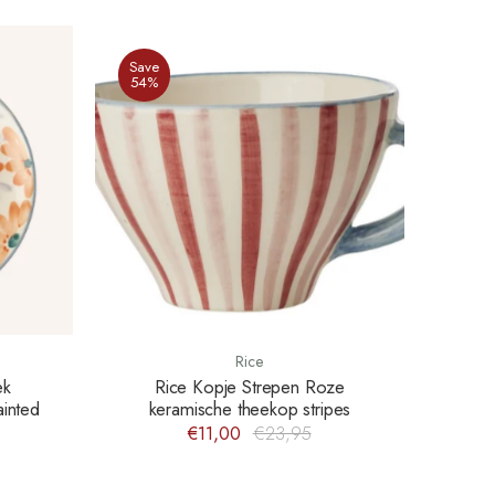
Save
54%
Rice
ek
Rice Kopje Strepen Roze
ainted
keramische theekop stripes
€11,00
€23,95