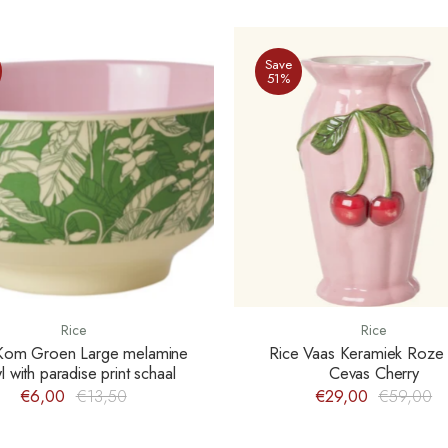
Save
51%
Rice
Rice
Kom Groen Large melamine
Rice Vaas Keramiek Roze
 with paradise print schaal
Cevas Cherry
€6,00
€13,50
€29,00
€59,00