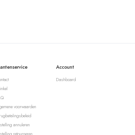
lantenservice
Account
ntact
Dashboard
nkel
AQ
gemene voorwaarden
rugbetalingsbeleid
stelling annuleren
stelling retourneren