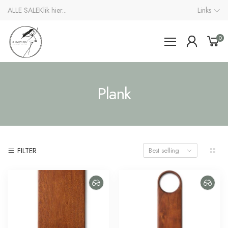
ALLE SALE
Klik hier...
Links
0
Plank
FILTER
Best selling