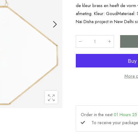
de kleur brass en heeft de vorm 
afmeting. Kleur: GoudMateriaal:
Nai Disha project in New Delhi si
Qty
:
More p
Order in the next
01
Hours
25
To receive your packa