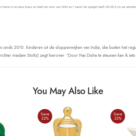
en frame in de kleur brass en heeft de vorm van 1000 en 1 nacht. De spiegel heeft
35×25,5 cm als afmetin
 sinds 2010. Kinderen uit de sloppenwijken van India, die buiten het regul
ichter madam Stoltz) zegt hierover: 'Door Nai Disha te steunen kan ik iets
You May Also Like
Save
Save
32%
32%