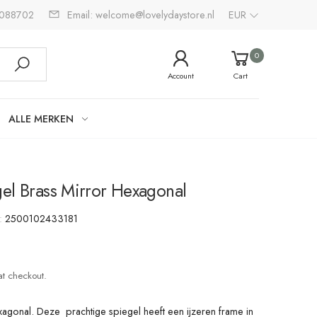
2088702
Email: welcome@lovelydaystore.nl
EUR
0
Account
Cart
ALLE MERKEN
el Brass Mirror Hexagonal
:
2500102433181
at checkout.
agonal. Deze prachtige spiegel heeft een ijzeren frame in