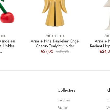
Nina
Anna + Nina
Ann
Kandelaar
Anna + Nina Kandelaar Engel
Anna + N
e Holder
Cherub Tealight Holder
Radiant Ho
95
€27,00
€39,95
€34,
Collecties
K
Sieraden
Co
Fashion
Wi