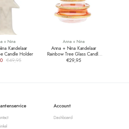
a + Nina
Anna + Nina
ina Kandelaar
Anna + Nina Kandelaar
pe Candle Holder
Rainbow Tree Glass Candle
Holder
00
€49,95
€29,95
lantenservice
Account
ntact
Dashboard
nkel