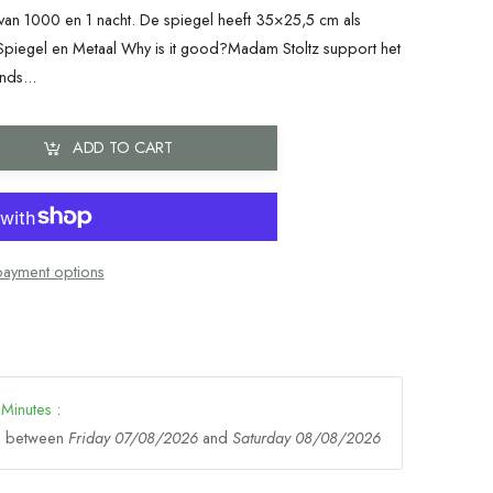
van 1000 en 1 nacht. De spiegel heeft 35×25,5 cm als
 Spiegel en Metaal Why is it good?Madam Stoltz support het
nds...
ADD TO CART
ayment options
Minutes
:
ge between
Friday 07/08/2026
and
Saturday 08/08/2026