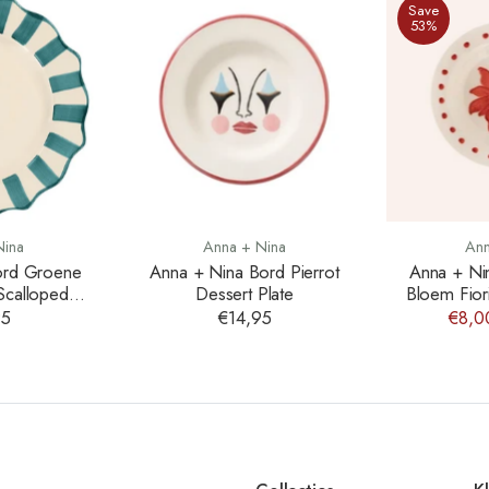
Save
53%
Nina
Anna + Nina
Ann
ord Groene
Anna + Nina Bord Pierrot
Anna + Ni
Scalloped
Dessert Plate
Bloem Fiori
late
95
€14,95
€8,0