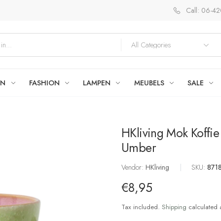
Call: 06-4
EN
FASHION
LAMPEN
MEUBELS
SALE
HKliving Mok Koffi
Umber
Vendor:
HKliving
|
SKU:
871
€8,95
Tax included.
Shipping
calculated 