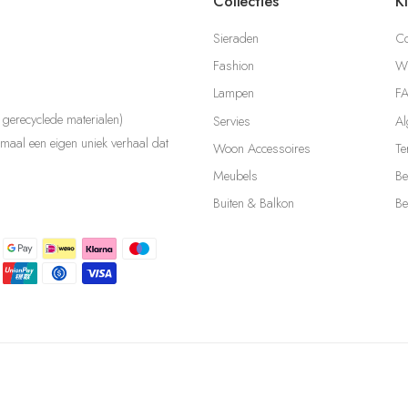
Collecties
K
Sieraden
Co
Fashion
Wi
Lampen
F
gerecyclede materialen)
Servies
Al
aal een eigen uniek verhaal dat
Woon Accessoires
Te
Meubels
Be
Buiten & Balkon
Be