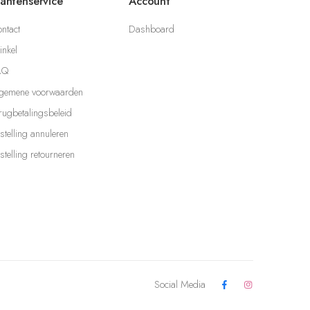
lantenservice
Account
ntact
Dashboard
nkel
AQ
gemene voorwaarden
rugbetalingsbeleid
stelling annuleren
stelling retourneren
Social Media