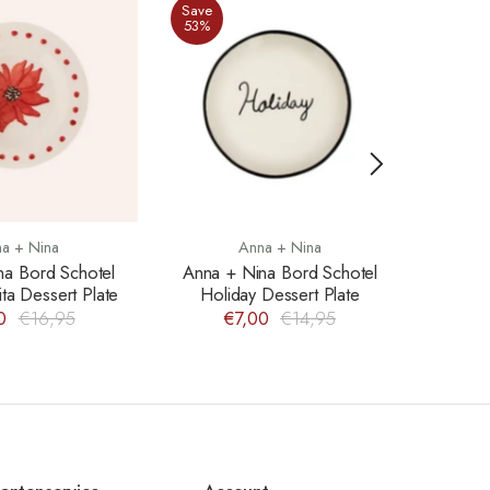
Save
Save
53%
33%
a + Nina
Anna + Nina
na Bord Schotel
Anna + Nina Bord Schotel
Anna +
ta Dessert Plate
Holiday Dessert Plate
Ros
0
€16,95
€7,00
€14,95
€