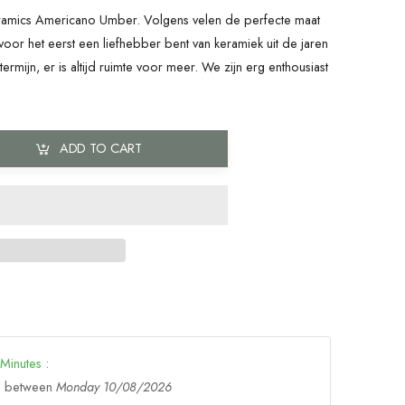
ramics Americano Umber. Volgens velen de perfecte maat
voor het eerst een liefhebber bent van keramiek uit de jaren
rmijn, er is altijd ruimte voor meer. We zijn erg enthousiast
ADD TO CART
Minutes
:
ge between
Monday 10/08/2026