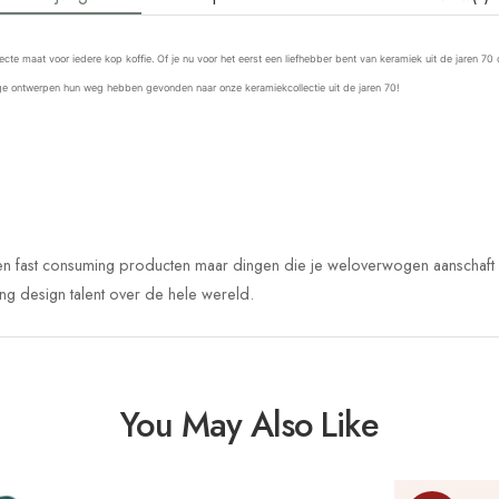
maat voor iedere kop koffie. Of je nu voor het eerst een liefhebber bent van keramiek uit de jaren 70 of 
ge ontwerpen hun weg hebben gevonden naar onze keramiekcollectie uit de jaren 70!
een fast consuming producten maar dingen die je weloverwogen aanschaft en
ng design talent over de hele wereld.
You May Also Like