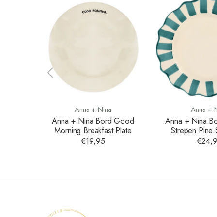
Anna + Nina
Anna + 
Anna + Nina Bord Good
Anna + Nina B
Morning Breakfast Plate
Strepen Pine 
Dinner P
€19,95
€24,