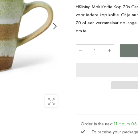
HKliving Mok Koffie Kop 70s Ce
voor iedere kop koffie. Of je nu 
70 of een verzamelaar op lange te
om te...
Qty
:
Order in the next
11
Hours
03
To receive your packa