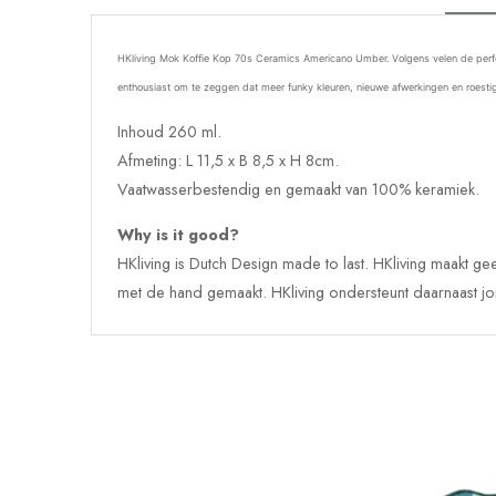
HKliving Mok Koffie Kop 70s Ceramics Americano Umber. Volgens velen de perfecte 
enthousiast om te zeggen dat meer funky kleuren, nieuwe afwerkingen en roesti
Inhoud 260 ml.
Afmeting: L 11,5 x B 8,5 x H 8cm.
Vaatwasserbestendig en gemaakt van
100% keramiek.
Why is it good?
HKliving is Dutch Design made to last. HKliving maakt g
met de hand gemaakt. HKliving ondersteunt daarnaast jo