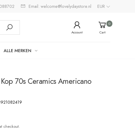
2088702
Email: welcome@lovelydaystore.nl
EUR
0
Account
Cart
ALLE MERKEN
e Kop 70s Ceramics Americano
8921082419
at checkout.