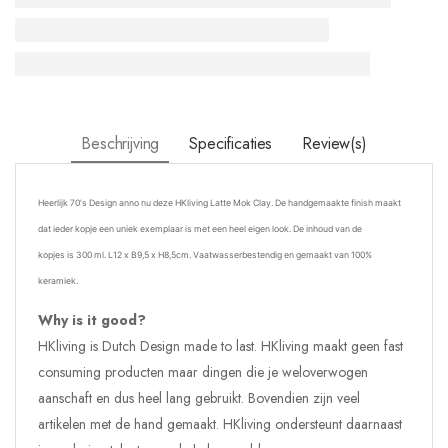
Beschrijving
Specificaties
Review(s)
Heerlijk 70's Design anno nu deze HKliving Latte Mok Clay. De handgemaakte finish maakt
dat ieder kopje een uniek exemplaar
is met een heel eigen look.
De inhoud van de
kopjes is 300 ml.
L12 x B9,5 x H8,5cm. Vaatwasserbestendig en gemaakt van
100%
keramiek.
Why is it good?
HKliving is Dutch Design made to last. HKliving maakt geen fast
consuming producten maar dingen die je weloverwogen
aanschaft en dus heel lang gebruikt. Bovendien zijn veel
artikelen met de hand gemaakt. HKliving ondersteunt daarnaast