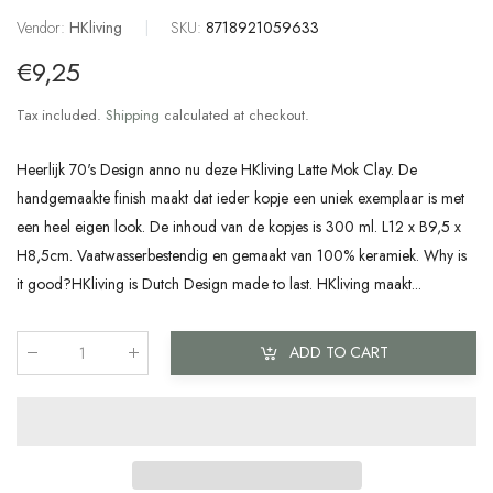
Vendor:
HKliving
|
SKU:
8718921059633
€9,25
Tax included.
Shipping
calculated at checkout.
Heerlijk 70's Design anno nu deze HKliving Latte Mok Clay. De
handgemaakte finish maakt dat ieder kopje een uniek exemplaar is met
een heel eigen look. De inhoud van de kopjes is 300 ml. L12 x B9,5 x
H8,5cm. Vaatwasserbestendig en gemaakt van 100% keramiek. Why is
it good?HKliving is Dutch Design made to last. HKliving maakt...
ADD TO CART
Qty
: