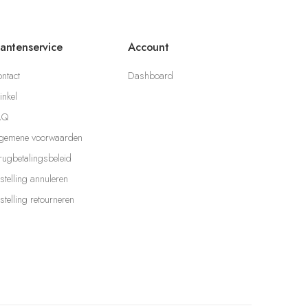
lantenservice
Account
ntact
Dashboard
nkel
AQ
gemene voorwaarden
rugbetalingsbeleid
stelling annuleren
stelling retourneren