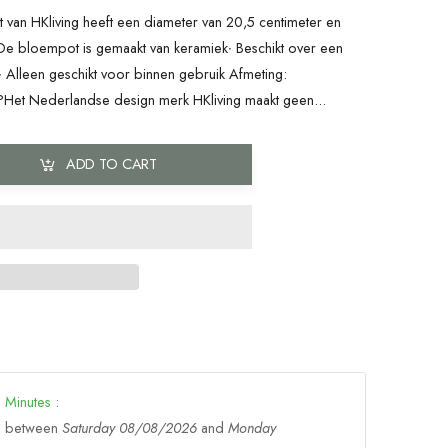
van HKliving heeft een diameter van 20,5 centimeter en
 De bloempot is gemaakt van keramiek∙ Beschikt over een
∙ Alleen geschikt voor binnen gebruik Afmeting:
Het Nederlandse design merk HKliving maakt geen...
ADD TO CART
0
Minutes
:
ge between
Saturday 08/08/2026
and
Monday