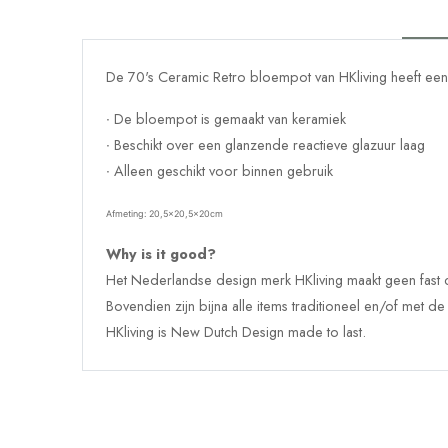
De 70's Ceramic Retro bloempot van HKliving heeft een
∙ De bloempot is gemaakt van keramiek
∙ Beschikt over een glanzende reactieve glazuur laag
∙ Alleen geschikt voor binnen gebruik
Afmeting:
20,5x20,5x20cm
Why is it good?
Het Nederlandse design merk HKliving maakt geen fast 
Bovendien zijn bijna alle items traditioneel en/of met 
HKliving is New Dutch Design made to last.