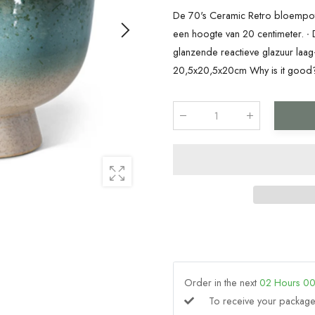
De 70's Ceramic Retro bloempot 
een hoogte van 20 centimeter. ∙
glanzende reactieve glazuur laag
20,5x20,5x20cm Why is it good?
Qty
:
Order in the next
02
Hours
0
To receive your packa