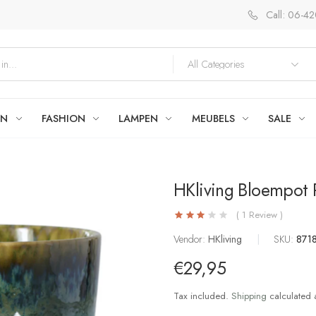
Call: 06-4
EN
FASHION
LAMPEN
MEUBELS
SALE
HKliving Bloempot 
( 1 Review )
Vendor:
HKliving
|
SKU:
871
€29,95
Tax included.
Shipping
calculated 