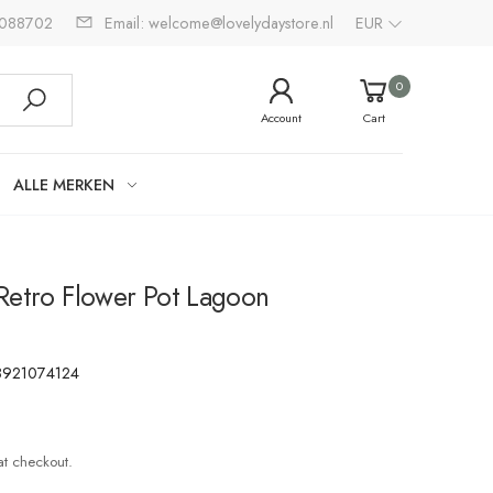
2088702
Email: welcome@lovelydaystore.nl
EUR
0
Account
Cart
ALLE MERKEN
Retro Flower Pot Lagoon
8921074124
at checkout.