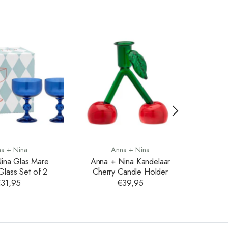
Save
32%
a + Nina
Anna + Nina
ina Glas Mare
Anna + Nina Kandelaar
Anna +
Glass Set of 2
Cherry Candle Holder
Cher
31,95
€39,95
€