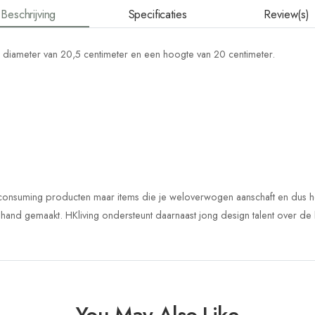
Beschrijving
Specificaties
Review(s)
 diameter van 20,5 centimeter en een hoogte van 20 centimeter.
consuming producten maar items die je weloverwogen aanschaft en dus he
de hand gemaakt.
HKliving ondersteunt daarnaast jong design talent over de