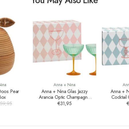
You May Also Like
Nina
Anna + Nina
Ann
Doos Pear
Anna + Nina Glas Jazzy
Anna + N
Box
Arancia Optic Champagne
Cocktail 
Glass Set of 2
59,95
€31,95
€