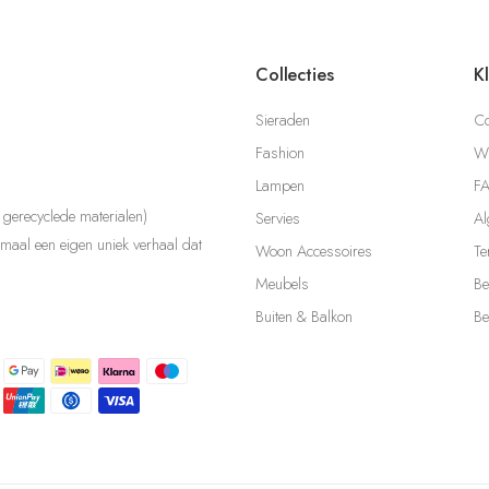
Collecties
K
Sieraden
Co
Fashion
Wi
Lampen
F
gerecyclede materialen)
Servies
Al
aal een eigen uniek verhaal dat
Woon Accessoires
Te
Meubels
Be
Buiten & Balkon
Be