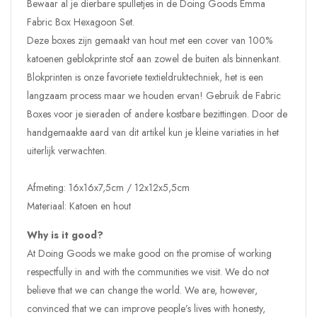
Bewaar al je dierbare spulletjes in de Doing Goods Emma
Fabric Box Hexagoon Set.
Deze boxes zijn gemaakt van hout met een cover van 100%
katoenen geblokprinte stof aan zowel de buiten als binnenkant.
Blokprinten is onze favoriete textieldruktechniek, het is een
langzaam process maar we houden ervan! Gebruik de Fabric
Boxes voor je sieraden of andere kostbare bezittingen. Door de
handgemaakte aard van dit artikel kun je kleine variaties in het
uiterlijk verwachten.
Afmeting:
16x16x7,5cm / 12x12x5,5cm
Materiaal: Katoen en hout
Why is it good?
At Doing Goods we make good on the promise of working
respectfully in and with the communities we visit. We do not
believe that we can change the world. We are, however,
convinced that we can improve people’s lives with honesty,