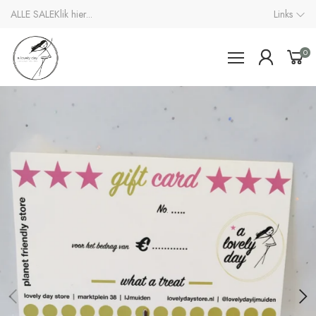
ALLE SALE
Klik hier...
Links
0