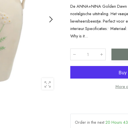
De ANNA+NINA Golden Dawn Vase
nostalgische uitstraling. Het vaa
lieveheersbeestje. Perfect voor ee
interieur.Specificaties:• Materia
Why is it...
Qty
:
More p
Order in the next
20
Hours
4