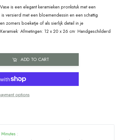
 is een elegant keramieken pronkstuk met een
sje is versierd met een bloemendessin en een schattig
n zomers boeketje of als sierlijk detail in je
al: Keramiek• Afmetingen: 12 x 20 x 26 cm• Handgeschilderd
ADD TO CART
ayment options
3
Minutes
: