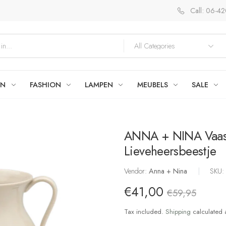
Call: 06-4
EN
FASHION
LAMPEN
MEUBELS
SALE
ANNA + NINA Vaas
Lieveheersbeestje
Vendor:
Anna + Nina
|
SKU
€41,00
€59,95
Tax included.
Shipping
calculated 