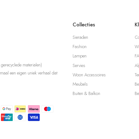
Collecties
K
Sieraden
Co
Fashion
Wi
Lampen
F
gerecyclede materialen)
Servies
Al
aal een eigen uniek verhaal dat
Woon Accessoires
Te
Meubels
Be
Buiten & Balkon
Be