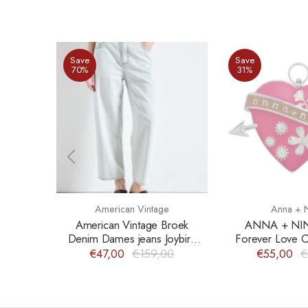
Save
Save
70%
31%
American Vintage
Anna + 
American Vintage Broek
ANNA + NIN
Denim Dames jeans Joybird
Forever Love C
JOY11JE26
€47,00
€159,00
€55,00
€