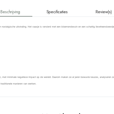
Beschrijving
Specificaties
Review(s)
talgische uitstraling. Het vaasje is versierd met een bloemendessin en een schattig lieveheersbeestje. Perf
met minimale negatieve impact op de wereld. Daarom maken ze al jaren bewuste keuzes, analyseren ze 
raditionele manieren van werken.