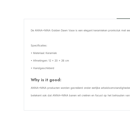
De
ANNA+NINA
Golden Dawn Vase is een elegant keramieken pronkstuk met een nos
Specificaties:
• Materiaal: Keramiek
• Afmetingen: 12 x 20 x 26 cm
• Handgeschilderd
Why is it good:
ANNA+NINA producten worden gecreëerd onder eerlijke arbeidsomstandigheden, 
betekent ook dat ANNA+NINA banen wil creëren en focust op het behouden van t