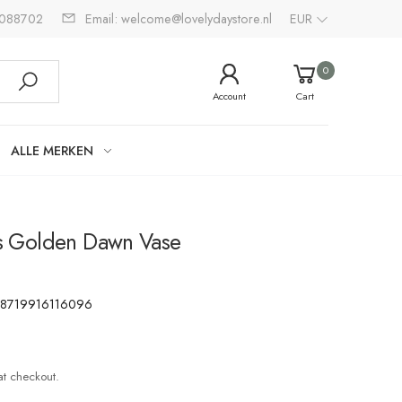
2088702
Email: welcome@lovelydaystore.nl
EUR
0
Account
Cart
ALLE MERKEN
 Golden Dawn Vase
:
8719916116096
at checkout.