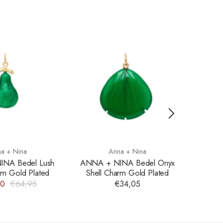
Save
31%
a + Nina
Anna + Nina
NA Bedel Lush
ANNA + NINA Bedel Onyx
ANNA 
rm Gold Plated
Shell Charm Gold Plated
Ch
00
€64,95
€34,05
€