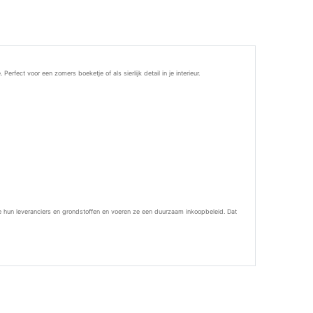
ect voor een zomers boeketje of als sierlijk detail in je interieur.
hun leveranciers en grondstoffen en voeren ze een duurzaam inkoopbeleid. Dat