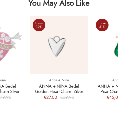
You May Also Like
Save
Save
32%
31%
Nina
Anna + Nina
Ann
A Bedel
ANNA + NINA Bedel
ANNA + NI
harm Silver
Golden Heart Charm Zilver
Pear Cha
79,95
€27,00
€39,95
€45,