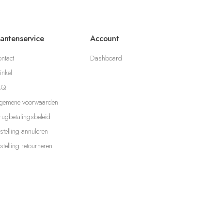
lantenservice
Account
ntact
Dashboard
nkel
AQ
gemene voorwaarden
rugbetalingsbeleid
stelling annuleren
stelling retourneren