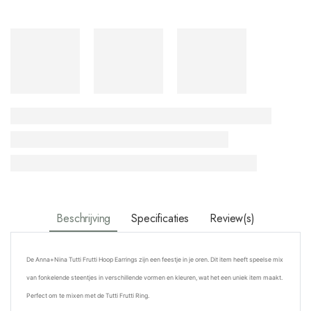
Beschrijving
Specificaties
Review(s)
De Anna+Nina
Tutti Frutti Hoop Earrings zijn een feestje in je oren. Dit item heeft speelse mix
van fonkelende steentjes in verschillende vormen en kleuren, wat het een uniek item maakt.
Perfect om te mixen met de Tutti Frutti Ring.