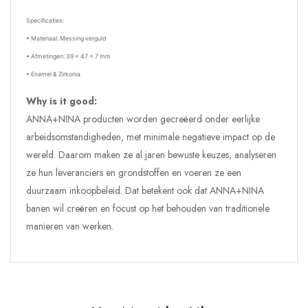
Specificaties:
• Materiaal: Messing verguld
• Afmetingen: 39 x 47 x 7 mm
• Enamel & Zirkonia
Why is it good:
ANNA+NINA producten worden gecreëerd onder eerlijke
arbeidsomstandigheden, met minimale negatieve impact op de
wereld. Daarom maken ze al jaren bewuste keuzes, analyseren
ze hun leveranciers en grondstoffen en voeren ze een
duurzaam inkoopbeleid. Dat betekent ook dat ANNA+NINA
banen wil creëren en focust op het behouden van traditionele
manieren van werken.