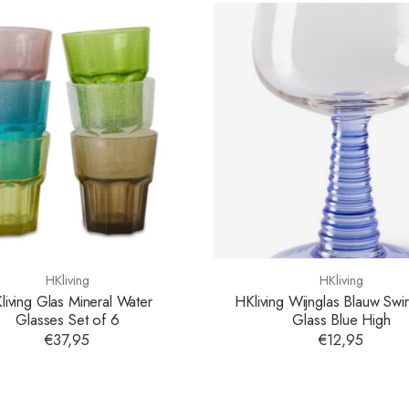
HKliving
HKliving
living Glas Mineral Water
HKliving Wijnglas Blauw Swi
Glasses Set of 6
Glass Blue High
€37,95
€12,95