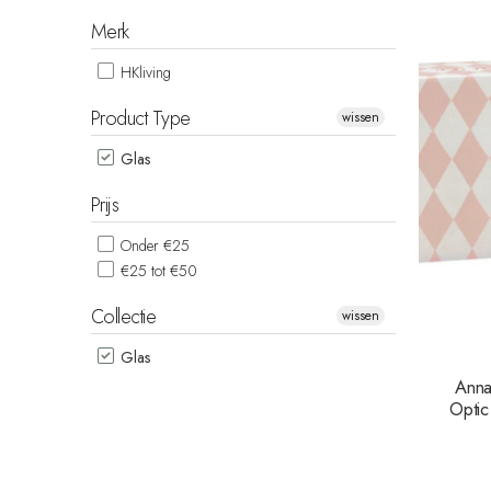
Merk
HKliving
Product Type
wissen
Glas
Prijs
Onder €25
€25 tot €50
Collectie
wissen
Glas
Anna
Optic