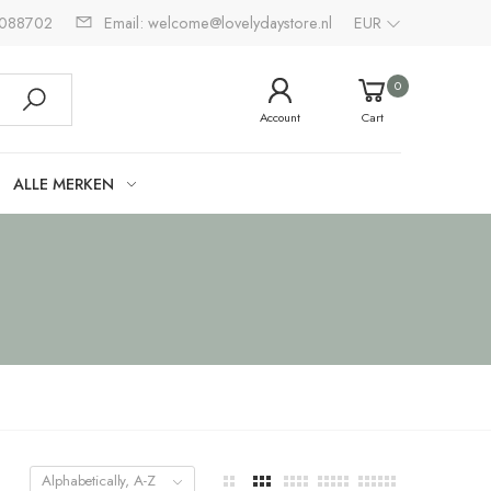
2088702
Email: welcome@lovelydaystore.nl
EUR
0
Account
Cart
ALLE MERKEN
Alphabetically, A-Z