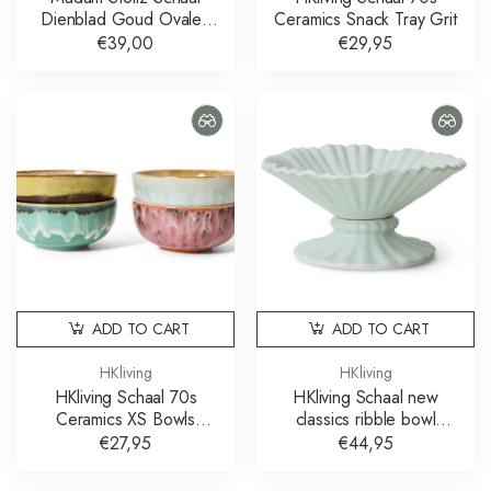
Dienblad Goud Ovalen
Ceramics Snack Tray Grit
Schalen Set van 2
€39,00
€29,95
ADD TO CART
ADD TO CART
HKliving
HKliving
HKliving Schaal 70s
HKliving Schaal new
Ceramics XS Bowls
classics ribble bowl
Modernist set of 4
medium mint
€27,95
€44,95