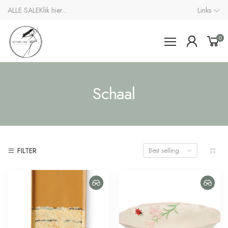
ALLE SALE
Klik hier...
Links
0
Schaal
FILTER
Best selling