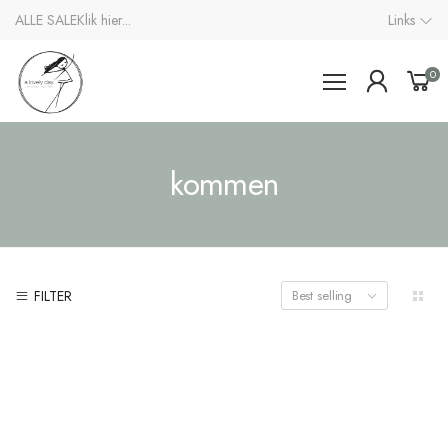
ALLE SALE
Klik hier...
Links
0
kommen
FILTER
Best selling