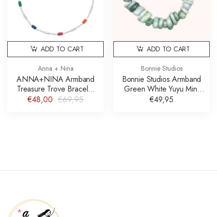
ADD TO CART
ADD TO CART
Anna + Nina
Bonnie Studios
ANNA+NINA Armband
Bonnie Studios Armband
Treasure Trove Bracelet
Green White Yuyu Mint
Silver Plated
Bracelet
€48,00
€69,95
€49,95