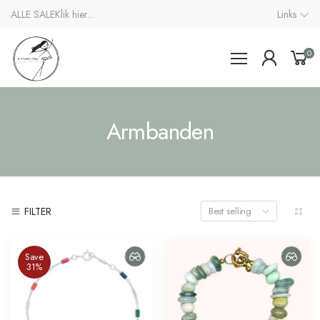
ALLE SALE
Klik hier...
Links
0
Armbanden
FILTER
Best selling
Save
31%