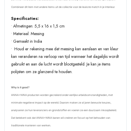
Combineer dit item met andere items uit de collectie voor de leukste match in je interieur.
Specificaties:
• Afmetingen: 5,5 x 16 x 1,5 cm
• Materiaal: Messing
• Gemaakt in India
• Houd er rekening mee dat messing kan aanslaan en van kleur
kan veranderen na verloop van tijd wanneer het dagelijks wordt
gebruikt en aan de lucht wordt blootgesteld. Je kan je items
polijsten om ze glanzend te houden.
Why is it good?
ANNA+NINA producten worden gecreëerd onder eerlijke arbeidsomstandigheden, met
minimale negatieve impact op de wereld. Daarom maken ze al jaren bewuste keuzes,
analyseren ze hun leveranciers en grondstoffen en voeren ze een duurzaam inkoopbeleid.
Dat betekent ook dat ANNA+NINA banen wil creëren en focust op het behouden van
traditionele manieren van werken.