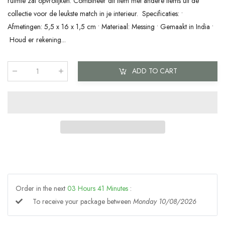
ruimte zal opvrolijken. Combineer dit item met andere items uit de
collectie voor de leukste match in je interieur. Specificaties: •
Afmetingen: 5,5 x 16 x 1,5 cm • Materiaal: Messing • Gemaakt in India •
Houd er rekening...
ADD TO CART
Qty
:
Order in the next
03
Hours
41
Minutes
:
To receive your package between
Monday 10/08/2026