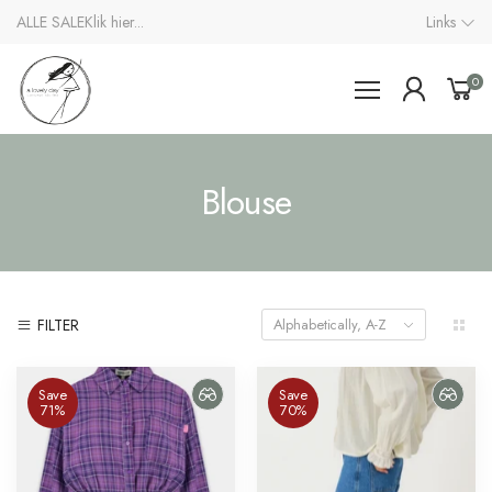
ALLE SALE
Klik hier...
Links
0
Blouse
FILTER
Alphabetically, A-Z
Save
Save
71%
70%