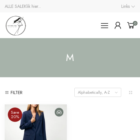
ALLE SALE
Klik hier...
Links
0
M
FILTER
Alphabetically, A-Z
Save
20%