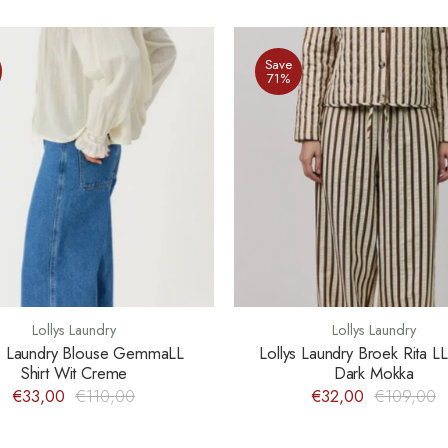
Save
71%
Lollys Laundry
Lollys Laundry
ys Laundry Blouse GemmaLL
Lollys Laundry Broek Rita L
Shirt Wit Creme
Dark Mokka
€33,00
€110,00
€32,00
€109,00