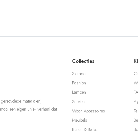
Collecties
K
Sieraden
Co
Fashion
Wi
Lampen
F
gerecyclede materialen)
Servies
Al
aal een eigen uniek verhaal dat
Woon Accessoires
Te
Meubels
Be
Buiten & Balkon
Be