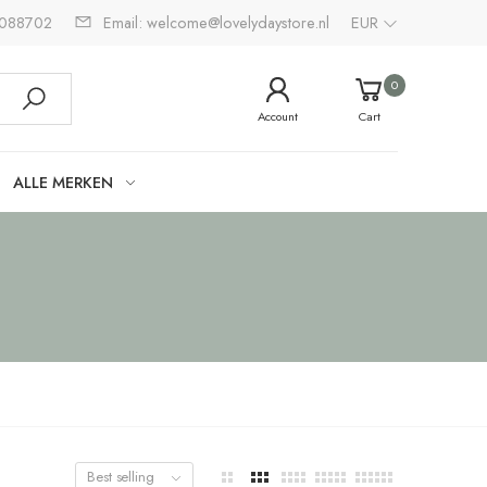
2088702
Email: welcome@lovelydaystore.nl
EUR
0
Account
Cart
ALLE MERKEN
Best selling