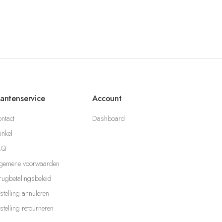
lantenservice
Account
ntact
Dashboard
nkel
AQ
gemene voorwaarden
rugbetalingsbeleid
stelling annuleren
stelling retourneren