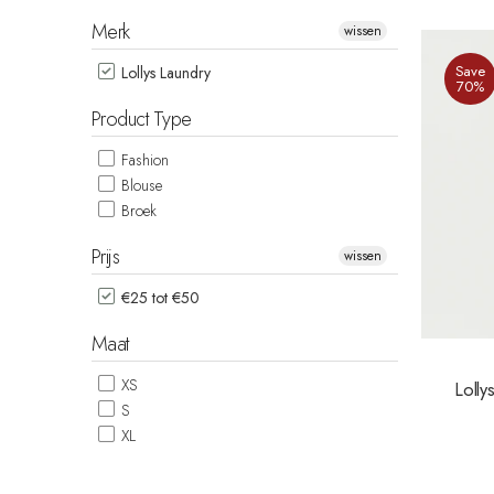
Merk
wissen
Save
Lollys Laundry
70%
Product Type
Fashion
Blouse
Broek
Prijs
wissen
€25 tot €50
Maat
XS
Loll
S
XL